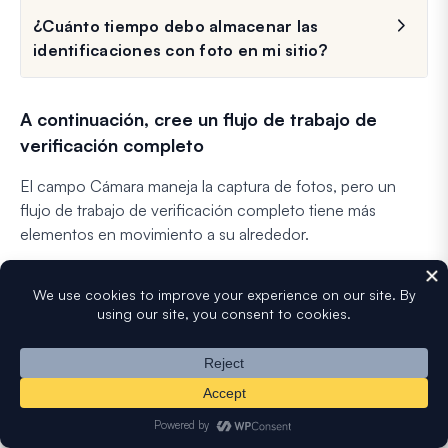
¿Cuánto tiempo debo almacenar las
identificaciones con foto en mi sitio?
A continuación, cree un flujo de trabajo de
verificación completo
El campo Cámara maneja la captura de fotos, pero un
flujo de trabajo de verificación completo tiene más
elementos en movimiento a su alrededor.
Si desea la aprobación al final del proceso, la función de
firmas digitales
permite a los visitantes firmar una
declaración de confirmación después de que se revise su
identificación.
Para el acceso con restricción de edad más allá de la
coincidencia de identidad, la comparativa de
plugins de