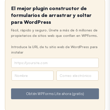
Aún atascado?
¿Cómo podemos ayudar?
El mejor plugin constructor de
Última actualización el 11 de junio de 2025
formularios de arrastrar y soltar
para WordPress
Fácil, rápido y seguro. Únete a más de 6 millones de
propietarios de sitios web que confían en WPForms.
Introduce la URL de tu sitio web de WordPress para
instalar
N
C
o
o
m
r
b
r
Obtén WPForms Lite ahora (gratis)
r
e
e
o
e