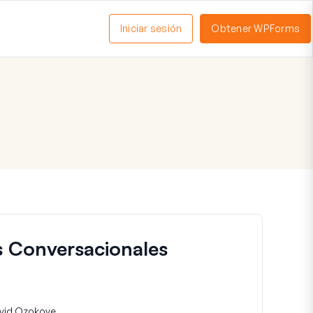
Iniciar sesión
Obtener WPForms
ctivar
enú
 Conversacionales
vid Ozokoye