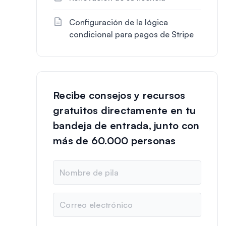
Configuración de la lógica
condicional para pagos de Stripe
Recibe consejos y recursos
gratuitos directamente en tu
bandeja de entrada, junto con
más de 60.000 personas
N
o
m
b
C
r
o
e
r
r