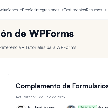
Soluciones
Precios
Integraciones
Testimonios
Recursos
ctivar
Activar
Activar
A
enú
menú
menú
m
ión de WPForms
Referencia y Tutoriales para WPForms
Complemento de Formularios
Actualizado:
3 de junio de 2025
Por
Umair Majeed
Por
Da
REVISADO