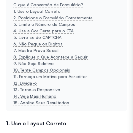
O que é Conversão de Formulário?
1. Use o Layout Correto
2. Posicione o Formulário Corretamente
3. Limite o Número de Campos
4. Use a Cor Certa para o CTA
5. Livre-se do CAPTCHA
6. Não Pegue os Dígitos
7. Mostre Prova Social
8. Explique o Que Acontece a Seguir
9. Não Seja Seletivo
10. Tente Campos Opcionais
11. Forneça um Motivo para Acreditar
12. Divida-o
13. Torne-o Responsivo
14. Seja Mais Humano
15. Analise Seus Resultados
1. Use o Layout Correto