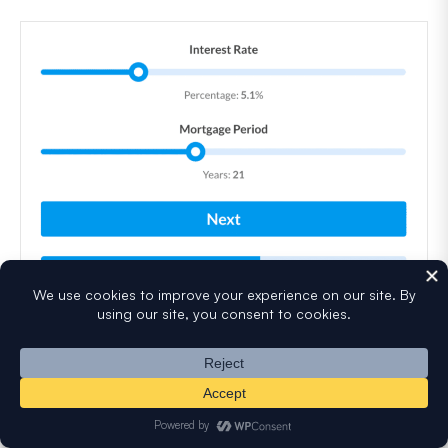
Divida seus formulários informando às pessoas o quão
perto elas estão de completar um formulário. Isso ajuda a
mantê-las engajadas e preenchendo suas informações.
13. Torne-o Responsivo