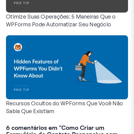
Otimize Suas Operações: 5 Maneiras Que o
WPForms Pode Automatizar Seu Negócio
O WPForms pode ajudar você a eliminar as etapas manuais
Recursos Ocultos do WPForms Que Você Não
Sabia Que Existiam
Descubra o poder oculto do WPForms com esses recursos me
Seja você um usuário experiente do WPForms ou apenas com
6 comentários em “
Como Criar um