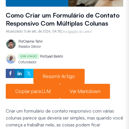
Como Criar um Formulário de Contato
Responsivo Com Múltiplas Colunas
Atualizado:
5 de set. de 2024, 04:18
Divulgação do Leitor
Por
Osama Tahir
Redator Sênior
Por
Syed Balkhi
REVISADO
Cofundador
Resumir Artigo
Copiar para LLM
Ver Markdown
Criar um formulário de contato responsivo com várias
colunas parece que deveria ser simples, mas quando você
começa a trabalhar nele, as coisas podem ficar