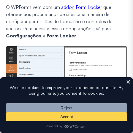
O WPForms vem com um
addon Form Locker
que
oferece aos proprietários de sites uma maneira de
configurar permissões de formulário e controles de
acesso. Para acessar essas configurações, vá para
Configurações
»
Form Locker
.
Aqui, você verá 4 configurações diferentes:
Verificação de Formulário:
Ative a proteção por
senha para que apenas aqueles com a senha,