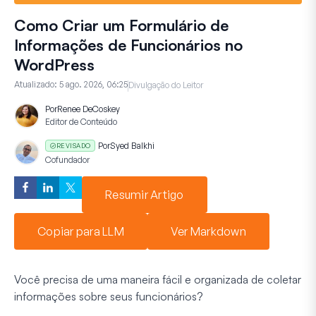
Como Criar um Formulário de
Informações de Funcionários no
WordPress
Atualizado:
5 ago. 2026, 06:25
Divulgação do Leitor
Por
Renee DeCoskey
Editor de Conteúdo
Por
Syed Balkhi
REVISADO
Cofundador
Resumir Artigo
Copiar para LLM
Ver Markdown
Você precisa de uma maneira fácil e organizada de coletar
informações sobre seus funcionários?