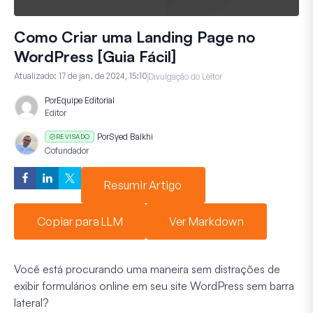
Como Criar uma Landing Page no
WordPress [Guia Fácil]
Atualizado:
17 de jan. de 2024, 15:10
Divulgação do Leitor
Por
Equipe Editorial
Editor
Por
Syed Balkhi
REVISADO
Cofundador
Resumir Artigo
Copiar para LLM
Ver Markdown
Você está procurando uma maneira sem distrações de
exibir formulários online em seu site WordPress sem barra
lateral?