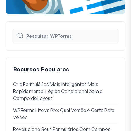
Recursos Populares
Crie Formulários Mais Inteligentes Mais
Como
Rapidamente: Lógica Condicional para o
Usuá
Campo de Layout
Int
WPForms Lite vs Pro: Qual Versão é Certa Para
Sem
Você?
7 Me
Revolucione Seus Formulários Com Campos
Lógi