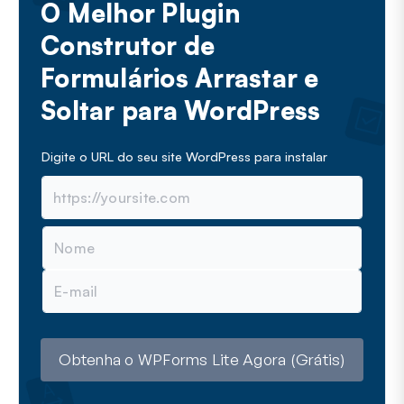
O Melhor Plugin
Construtor de
Formulários Arrastar e
Soltar para WordPress
Digite o URL do seu site WordPress para instalar
N
o
m
E
e
-
m
a
i
l
Obtenha o WPForms Lite Agora (Grátis)