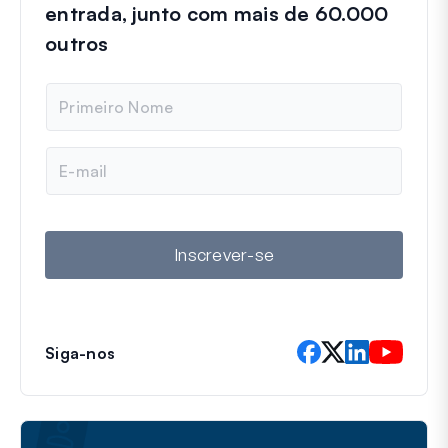
entrada, junto com mais de 60.000
outros
N
o
m
e
E
-
m
a
i
l
Inscrever-se
Siga-nos