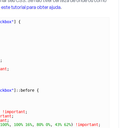
ionar seu CSS. Se não tiver certeza de onde ou como
 este tutorial para obter ajuda
.
ckbox"
] {
;
ant
;
ckbox"
]::before {
 
!important
;
rtant
;
ant
;
100%
, 
100%
16%
, 
80%
0%
, 
43%
62%
) 
!important
;