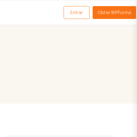
Entrar
Obter WPForms
ternar
enu