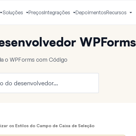
Soluções
Preços
Integrações
Depoimentos
Recursos
Alternar
Alternar
Alternar
Al
Menu
Menu
Menu
M
esenvolvedor WPForms
nda o WPForms com Código
zar os Estilos do Campo de Caixa de Seleção