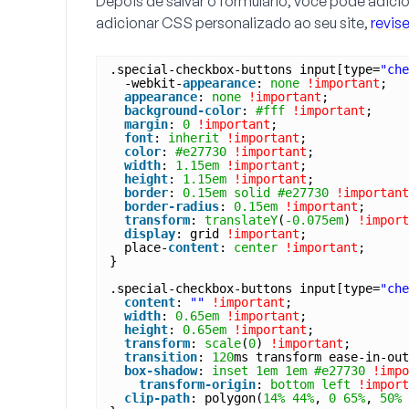
Depois de salvar o formulário, você pode adic
adicionar CSS personalizado ao seu site,
revise
.special-checkbox-buttons input[type=
"che
-webkit-
appearance
: 
none
!important
;
appearance
: 
none
!important
;
background-color
: 
#fff
!important
;
margin
: 
0
!important
;
font
: 
inherit
!important
;
color
: 
#e27730
!important
;
width
: 
1.15em
!important
;
height
: 
1.15em
!important
;
border
: 
0.15em
solid
#e27730
!important
border-radius
: 
0.15em
!important
;
transform
: 
translateY
(
-0.075em
) 
!import
display
: grid 
!important
;
place-
content
: 
center
!important
;
}
.special-checkbox-buttons input[type=
"che
content
: 
""
!important
;
width
: 
0.65em
!important
;
height
: 
0.65em
!important
;
transform
: 
scale
(
0
) 
!important
;
transition
: 
120
ms transform ease-in-out
box-shadow
: 
inset
1em
1em
#e27730
!impo
transform-origin
: 
bottom
left
!import
clip-path
: polygon(
14%
44%
, 
0
65%
, 
50%