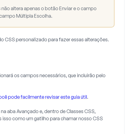
s não altera apenas o botão
Enviar
e o campo
o campo
Múltipla Escolha
.
do CSS personalizado para fazer essas alterações.
cionará os campos necessários, que incluirão pelo
ocê pode facilmente revisar este guia útil
.
e na aba
Avançado
e, dentro de
Classes CSS
,
s isso como um gatilho para chamar nosso CSS