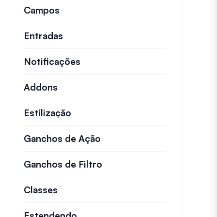
Campos
Entradas
Notificações
Addons
Estilização
Ganchos de Ação
Detalhes sobre ações impo
Ganchos de Filtro
Informações sobre filtros
Classes
Documentação e referências para cl
Estendendo