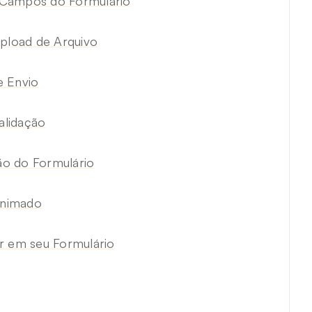
 Campos do Formulário
Upload de Arquivo
e Envio
alidação
o do Formulário
Animado
 em seu Formulário