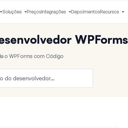
Soluções
Preços
Integrações
Depoimentos
Recursos
Alternar
Alternar
Alternar
Al
Menu
Menu
Menu
M
esenvolvedor WPForms
nda o WPForms com Código