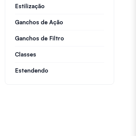
Estilização
Ganchos de Ação
Detalhes sobre ações impo
Ganchos de Filtro
Informações sobre filtros
Classes
Documentação e referências para cl
Estendendo