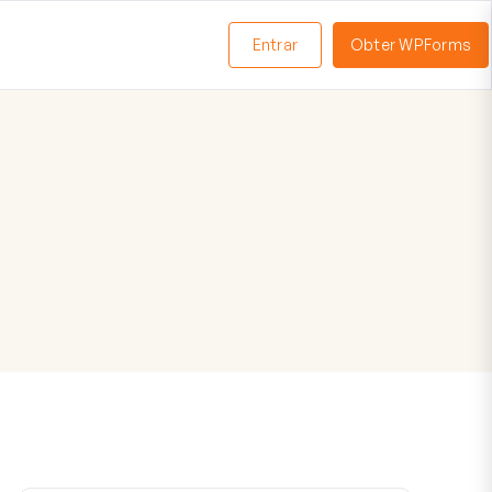
Entrar
Obter WPForms
ternar
enu