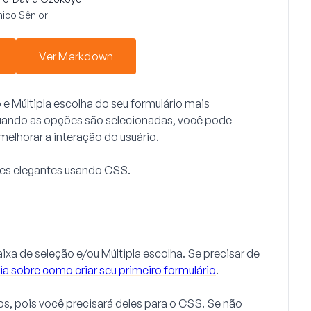
ico Sênior
Ver Markdown
o
e
Múltipla escolha
do seu formulário mais
quando as opções são selecionadas, você pode
 melhorar a interação do usuário.
ões elegantes usando CSS.
ixa de seleção
e/ou
Múltipla escolha
. Se precisar de
ia sobre como criar seu primeiro formulário
.
os, pois você precisará deles para o CSS. Se não