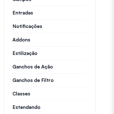
Entradas
Notificações
Addons
Estilização
Ganchos de Ação
Detalhes sobre ações impo
Ganchos de Filtro
Informações sobre filtros
Classes
Documentação e referências para cl
Estendendo