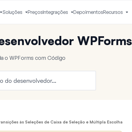
Soluções
Preços
Integrações
Depoimentos
Recursos
Alternar
Alternar
Alternar
Al
Menu
Menu
Menu
M
esenvolvedor WPForms
nda o WPForms com Código
ansições às Seleções de Caixa de Seleção e Múltipla Escolha