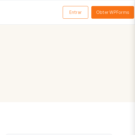
Entrar
Obter WPForms
ternar
enu