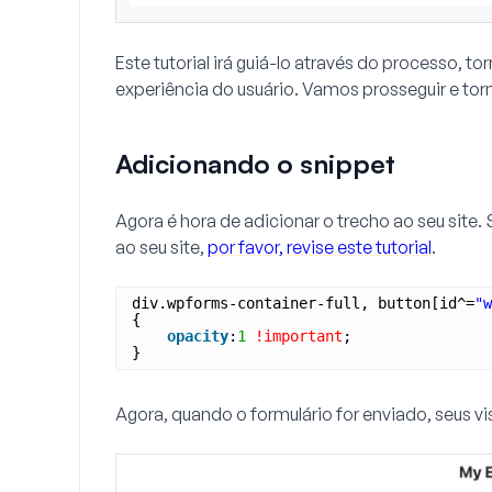
Este tutorial irá guiá-lo através do processo, t
experiência do usuário. Vamos prosseguir e torn
Adicionando o snippet
Agora é hora de adicionar o trecho ao seu site.
ao seu site,
por favor, revise este tutorial
.
div.wpforms-container-full, button[id^=
"w
{
opacity
:
1
!important
;
}
Agora, quando o formulário for enviado, seus v