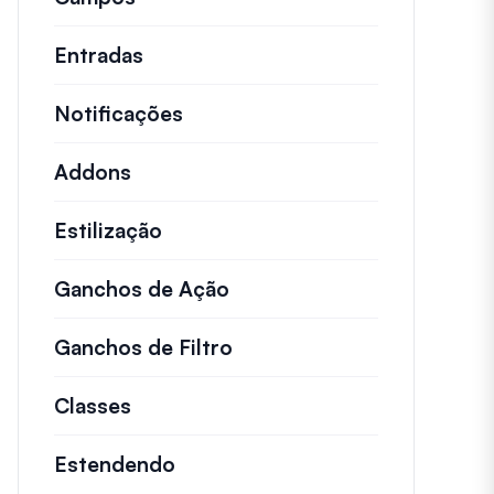
Entradas
Notificações
Addons
Estilização
Ganchos de Ação
Detalhes sobre ações impo
Ganchos de Filtro
Informações sobre filtros
Classes
Documentação e referências para cl
Estendendo