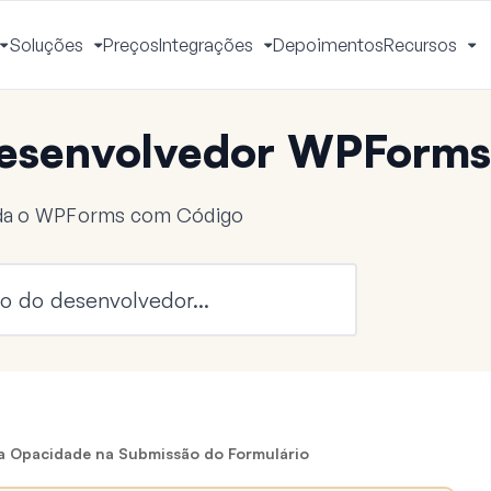
Soluções
Preços
Integrações
Depoimentos
Recursos
Alternar
Alternar
Alternar
Al
Menu
Menu
Menu
M
esenvolvedor WPForms
nda o WPForms com Código
a Opacidade na Submissão do Formulário