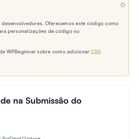
 a desenvolvedores. Oferecemos este código como
ara personalizações de código ou
al da WPBeginner sobre como adicionar
CSS
ade na Submissão do
Por
David Ozokoye