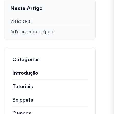
Neste Artigo
Visão geral
Adicionando o snippet
Categorias
Introdução
Tutoriais
Tutoriais úteis e outros artigos ma
Snippets
Trechos de código rápidos para alt
Campos