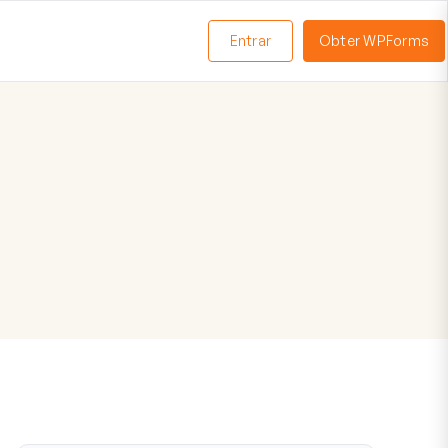
Entrar
Obter WPForms
ternar
enu