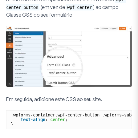
(em vez de
) ao campo
center-button
wpf-center
Classe CSS do seu formulário:
Em seguida, adicione este CSS ao seu site.
.wpforms-container.wpf-center-button .wpforms-submi
text-align
: 
center
;
}