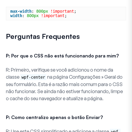
max-width
: 
800px
!important
;
width
: 
800px
!important
;
Perguntas Frequentes
P: Por que o CSS não está funcionando para mim?
R:
Primeiro, verifique se você adicionou o nome da
classe
na página
Configurações » Geral
do
wpf-center
seu formulário. Esta é a razão mais comum para o CSS
não funcionar. Se ainda não estiver funcionando, limpe
o cache do seu navegador e atualize a página.
P: Como centralizo apenas o botão Enviar?
R:
Use este CSS simplificado e adicione a classe
wpf-