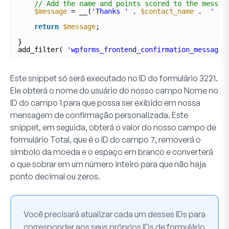
// Add the name and points scored to the messag
$message
= __(
'Thanks '
. 
$contact_name
.  
' yo
return
$message
;
}
add_filter( 
'wpforms_frontend_confirmation_message'
Este snippet só será executado no ID do formulário
3221
.
Ele obterá o nome do usuário do nosso campo Nome no
ID do campo
1
para que possa ser exibido em nossa
mensagem de confirmação personalizada. Este
snippet, em seguida, obterá o valor do nosso campo de
formulário
Total
, que é o ID do campo
7
, removerá o
símbolo da moeda e o espaço em branco e converterá
o que sobrar em um número inteiro para que não haja
ponto decimal ou zeros.
Você precisará atualizar cada um desses IDs para
corresponder aos seus próprios IDs de formulário