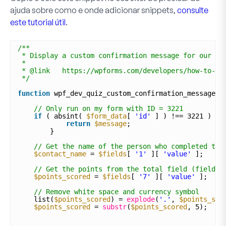
ajuda sobre como e onde adicionar snippets,
consulte
este tutorial útil
.
/**
* Display a custom confirmation message for our pu
*
* @link   https://wpforms.com/developers/how-to-cr
*/
function
wpf_dev_quiz_custom_confirmation_message( 
// Only run on my form with ID = 3221
if
( absint( 
$form_data
[ 
'id'
] ) !== 3221 ) {
return
$message
;
} 
// Get the name of the person who completed thi
$contact_name
= 
$fields
[ 
'1'
][ 
'value'
];
// Get the points from the total field (field I
$points_scored
= 
$fields
[ 
'7'
][ 
'value'
];
// Remove white space and currency symbol
list(
$points_scored
) = 
explode
(
'.'
, 
$points_sco
$points_scored
= 
substr
(
$points_scored
, 5);