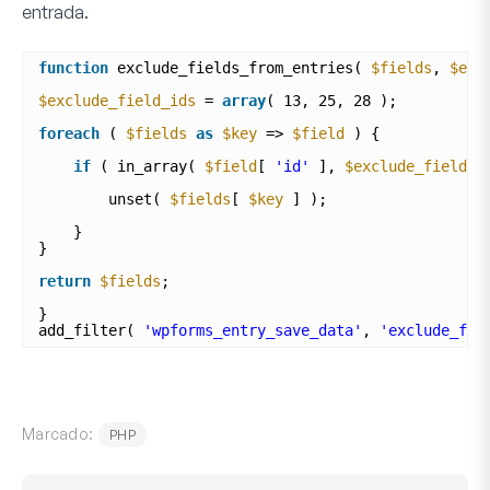
entrada.
function
exclude_fields_from_entries( 
$fields
, 
$ent
$exclude_field_ids
= 
array
( 13, 25, 28 );
foreach
( 
$fields
as
$key
=> 
$field
) {
if
( in_array( 
$field
[ 
'id'
], 
$exclude_field_i
unset( 
$fields
[ 
$key
] );
}
}
return
$fields
;
}
add_filter( 
'wpforms_entry_save_data'
, 
'exclude_fie
Marcado:
PHP