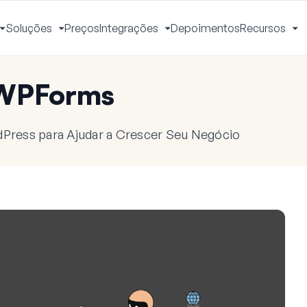
Soluções
Preços
Integrações
Depoimentos
Recursos
Alternar
Alternar
Alternar
Al
Menu
Menu
Menu
M
 WPForms
dPress para Ajudar a Crescer Seu Negócio