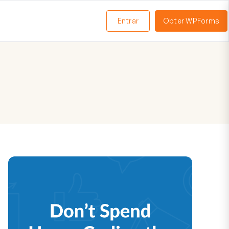
Entrar
Obter WPForms
ternar
enu