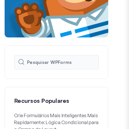
Recursos Populares
Crie Formulários Mais Inteligentes Mais
Como Criar 
Rapidamente: Lógica Condicional para
de Usuário 