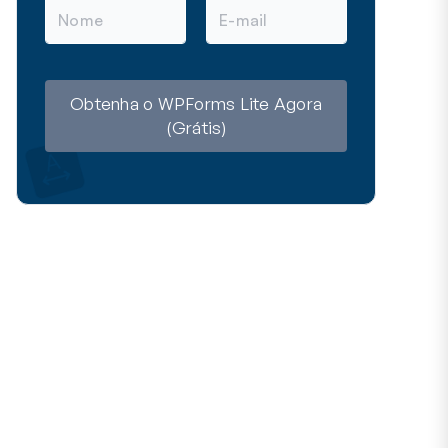
N
E
o
-
m
m
e
a
i
l
Obtenha o WPForms Lite Agora
(Grátis)