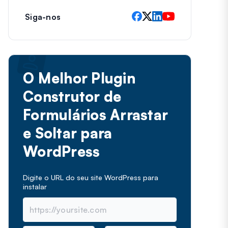
Siga-nos
O Melhor Plugin
Construtor de
Formulários Arrastar
e Soltar para
WordPress
Digite o URL do seu site WordPress para
instalar