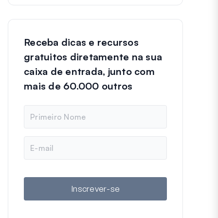
Receba dicas e recursos
gratuitos diretamente na sua
caixa de entrada, junto com
mais de 60.000 outros
N
o
m
e
E
-
m
a
i
l
Inscrever-se