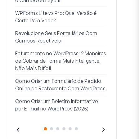
o Campo de Layout
Integração
WPForms Lite vs Pro: Qual Versão é
Conecte Se
Certa Para Você?
7 Melhores 
Revolucione Seus Formulários Com
Formulários
Campos Repetíveis
Como Inicia
Faturamento no WordPress: 2 Maneiras
Fim
de Cobrar de Forma Mais Inteligente,
Como Criar u
Não Mais Difícil
Etapas no W
Como Criar um Formulário de Pedido
Linha de End
Online de Restaurante Com WordPress
Endereço 2:
Como Criar um Boletim Informativo
(+EXEMPLO
por E-mail no WordPress (2025)