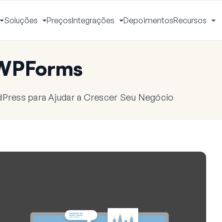
Soluções
Preços
Integrações
Depoimentos
Recursos
Alternar
Alternar
Alternar
Al
Menu
Menu
Menu
M
 WPForms
dPress para Ajudar a Crescer Seu Negócio