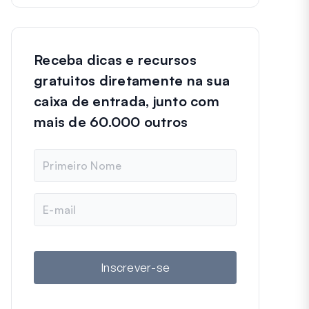
Receba dicas e recursos
gratuitos diretamente na sua
caixa de entrada, junto com
mais de 60.000 outros
N
o
m
e
E
-
m
a
i
l
Inscrever-se