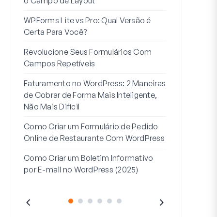
o Campo de Layout
Integração
WPForms Lite vs Pro: Qual Versão é
Conecte Se
Certa Para Você?
7 Melhores 
Revolucione Seus Formulários Com
Formulários
Campos Repetíveis
Como Inicia
Faturamento no WordPress: 2 Maneiras
Fim
de Cobrar de Forma Mais Inteligente,
Como Criar u
Não Mais Difícil
Etapas no W
Como Criar um Formulário de Pedido
Linha de End
Online de Restaurante Com WordPress
Endereço 2:
Como Criar um Boletim Informativo
(+EXEMPLO
por E-mail no WordPress (2025)