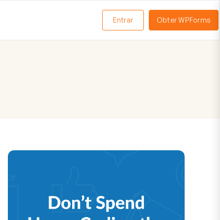
Entrar
Obter WPForms
ternar
enu