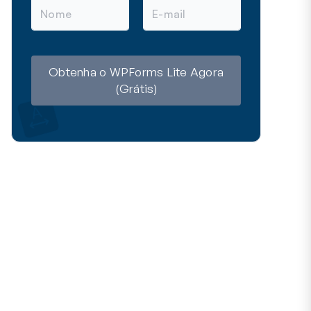
N
E
o
-
m
m
e
a
i
l
Obtenha o WPForms Lite Agora
(Grátis)