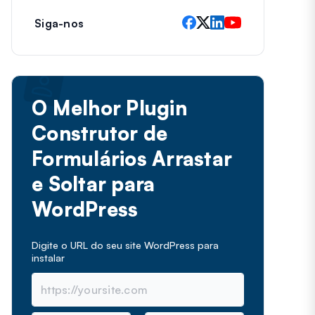
Siga-nos
O Melhor Plugin
Construtor de
Formulários Arrastar
e Soltar para
WordPress
Digite o URL do seu site WordPress para
instalar