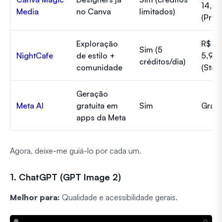
14,9
Media
no Canva
limitados)
(Pro)
Exploração
R$
Sim (5
NightCafe
de estilo +
5,99
créditos/dia)
comunidade
(Start
Geração
Meta AI
gratuita em
Sim
Gráti
apps da Meta
Agora, deixe-me guiá-lo por cada um.
1. ChatGPT (GPT Image 2)
Melhor para:
Qualidade e acessibilidade gerais.