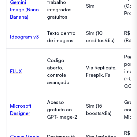
Gemini
trabalho
Sim
(Goog
Image (Nano
integrados
Pro)
Banana)
gratuitos
Texto dentro
Sim (10
R$ 7
Ideogram v3
de imagens
créditos/dia)
(Bási
Paga
Código
por
aberto,
Via Replicate,
FLUX
imag
controle
Freepik, Fal
(~US
avançado
0,04)
Acesso
Gráti
Microsoft
Sim (15
gratuito ao
conta
Designer
boosts/dia)
GPT-Image-2
Micro
R$
Canva Magic
Designers já
Sim (créditos