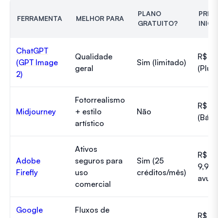
PLANO
PREÇ
FERRAMENTA
MELHOR PARA
GRATUITO?
INICI
ChatGPT
Qualidade
R$ 2
(GPT Image
Sim (limitado)
geral
(Plus)
2)
Fotorrealismo
R$ 1
Midjourney
+ estilo
Não
(Bási
artístico
Ativos
R$
Adobe
seguros para
Sim (25
9,99
Firefly
uso
créditos/mês)
avuls
comercial
Google
Fluxos de
R$ 2