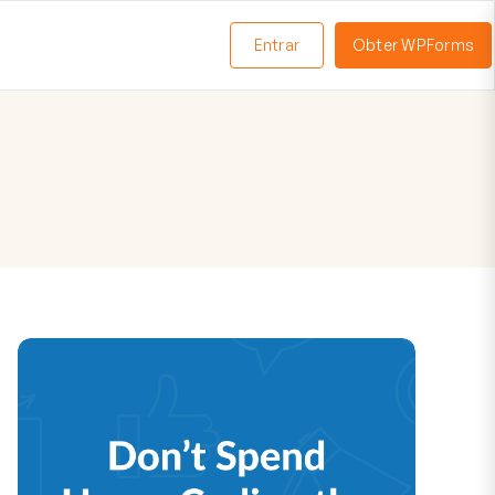
Entrar
Obter WPForms
ternar
enu