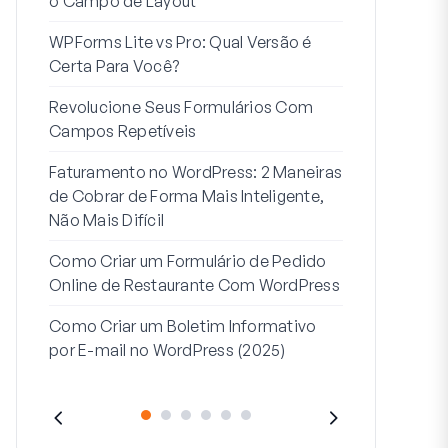
o Campo de Layout
Integração
WPForms Lite vs Pro: Qual Versão é
Conecte Se
Certa Para Você?
7 Melhores 
Revolucione Seus Formulários Com
Formulários
Campos Repetíveis
Como Inicia
Faturamento no WordPress: 2 Maneiras
Fim
de Cobrar de Forma Mais Inteligente,
Como Criar u
Não Mais Difícil
Etapas no W
Como Criar um Formulário de Pedido
Linha de End
Online de Restaurante Com WordPress
Endereço 2:
Como Criar um Boletim Informativo
(+EXEMPLO
por E-mail no WordPress (2025)