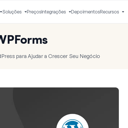
Soluções
Preços
Integrações
Depoimentos
Recursos
Alternar
Alternar
Alternar
Al
Menu
Menu
Menu
M
 WPForms
dPress para Ajudar a Crescer Seu Negócio