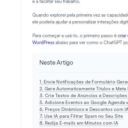
e a facilitar seu trabalho.
Quando explorei pela primeira vez as capacida
ele poderia ajudar a personalizar interações di
Para começar a usá-lo, o primeiro passo é
cria
WordPress
abaixo para ver como o ChatGPT pod
Neste Artigo
1. Envie Notificações de Formulário Gera
2. Gere Automaticamente Títulos e Meta
3. Crie Textos de Anúncios e Descrições
5. Adicione Eventos ao Google Agenda v
6. Preços Dinâmicos e Descontos com I
7. Use IA para Filtrar Spam no Seu Site
8. Redija E-mails em Minutos com IA