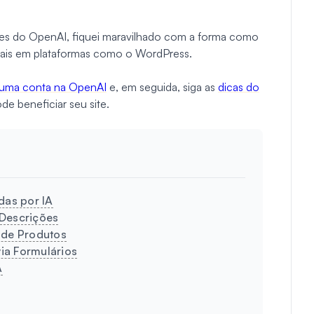
des do OpenAI, fiquei maravilhado com a forma como
gitais em plataformas como o WordPress.
r uma conta na OpenAI
e, em seguida, siga as
dicas do
e beneficiar seu site.
das por IA
 Descrições
 de Produtos
ia Formulários
A