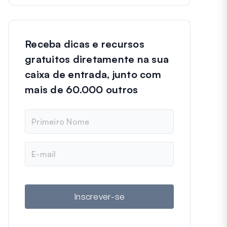
Receba dicas e recursos
gratuitos diretamente na sua
caixa de entrada, junto com
mais de 60.000 outros
N
o
m
e
E
-
m
a
i
l
Inscrever-se