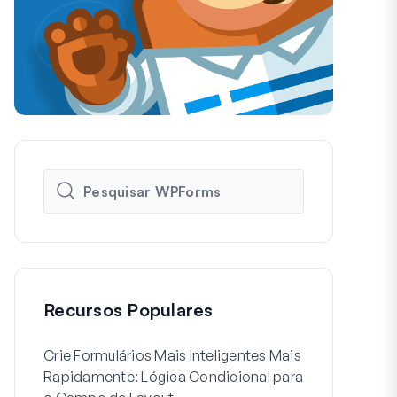
Recursos Populares
Crie Formulários Mais Inteligentes Mais
Como Criar 
Rapidamente: Lógica Condicional para
de Usuário 