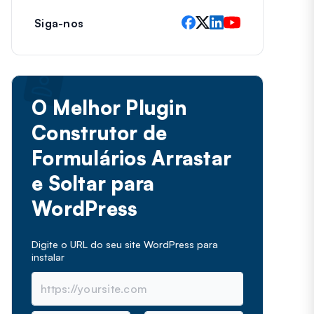
Siga-nos
O Melhor Plugin
Construtor de
Formulários Arrastar
e Soltar para
WordPress
Digite o URL do seu site WordPress para
instalar