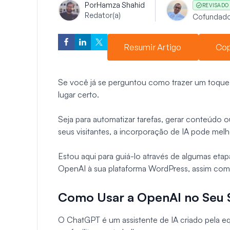
Por
Hamza Shahid
REVISADO
Redator(a)
Cofundado
Resumir Artigo
Cop
Se você já se perguntou como trazer um toque d
lugar certo.
Seja para automatizar tarefas, gerar conteúdo ou
seus visitantes, a incorporação de IA pode melh
Estou aqui para guiá-lo através de algumas etap
OpenAI à sua plataforma WordPress, assim como
Como Usar a OpenAI no Seu 
O ChatGPT é um assistente de IA criado pela e