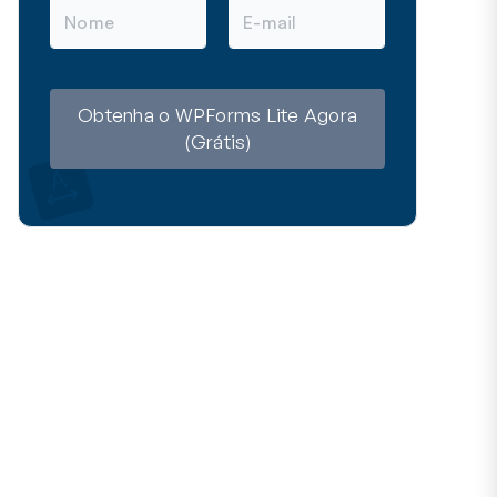
N
E
o
-
m
m
e
a
i
l
Obtenha o WPForms Lite Agora
(Grátis)