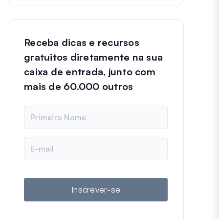
Receba dicas e recursos
gratuitos diretamente na sua
caixa de entrada, junto com
mais de 60.000 outros
N
o
m
e
E
-
m
a
i
l
Inscrever-se