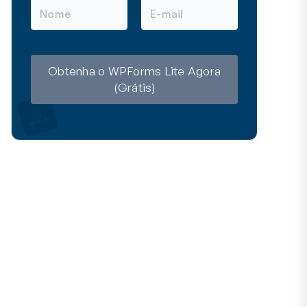
N
E
o
-
m
m
e
a
i
l
Obtenha o WPForms Lite Agora
(Grátis)