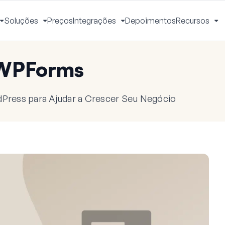
Soluções
Preços
Integrações
Depoimentos
Recursos
Alternar
Alternar
Alternar
Al
Menu
Menu
Menu
M
 WPForms
dPress para Ajudar a Crescer Seu Negócio