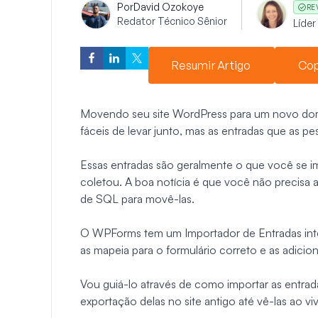
Por
David Ozokoye
RE
Redator Técnico Sênior
Líde
Resumir Artigo
Cop
Movendo seu site WordPress para um novo domí
fáceis de levar junto, mas as entradas que as pes
Essas entradas são geralmente o que você se i
coletou. A boa notícia é que você não precisa 
de SQL para movê-las.
O WPForms tem um Importador de Entradas int
as mapeia para o formulário correto e as adicio
Vou guiá-lo através de como importar as entrada
exportação delas no site antigo até vê-las ao v