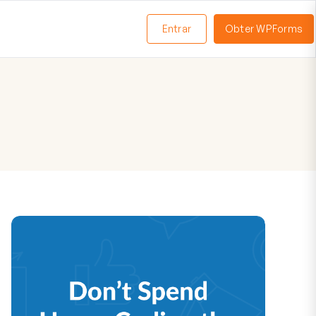
Entrar
Obter WPForms
ternar
enu