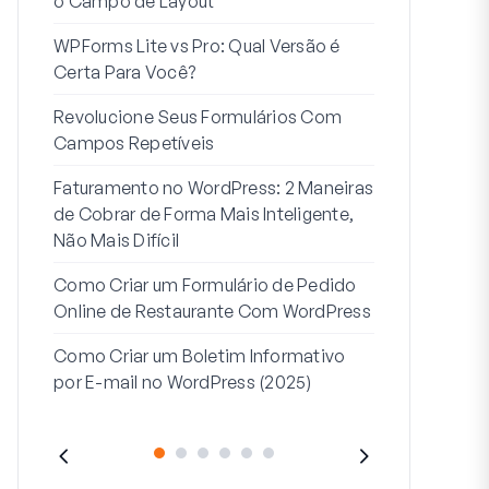
o Campo de Layout
Integração
WPForms Lite vs Pro: Qual Versão é
Conecte Se
Certa Para Você?
7 Melhores 
Revolucione Seus Formulários Com
Formulários
Campos Repetíveis
Como Inicia
Faturamento no WordPress: 2 Maneiras
Fim
de Cobrar de Forma Mais Inteligente,
Como Criar u
Não Mais Difícil
Etapas no W
Como Criar um Formulário de Pedido
Linha de End
Online de Restaurante Com WordPress
Endereço 2:
Como Criar um Boletim Informativo
(+EXEMPLO
por E-mail no WordPress (2025)