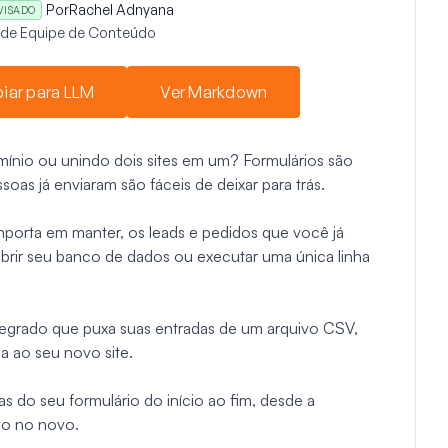
Por
Rachel Adnyana
VISADO
r de Equipe de Conteúdo
iar para LLM
Ver Markdown
nio ou unindo dois sites em um? Formulários são
soas já enviaram são fáceis de deixar para trás.
mporta em manter, os leads e pedidos que você já
abrir seu banco de dados ou executar uma única linha
egrado que puxa suas entradas de um arquivo CSV,
na ao seu novo site.
s do seu formulário do início ao fim, desde a
ivo no novo.