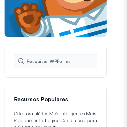
Recursos Populares
Crie Formulários Mais Inteligentes Mais
Como Criar 
Rapidamente: Lógica Condicional para
de Usuário 