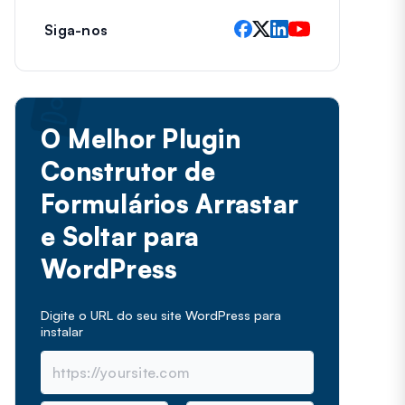
Siga-nos
O Melhor Plugin
Construtor de
Formulários Arrastar
e Soltar para
WordPress
Digite o URL do seu site WordPress para
instalar