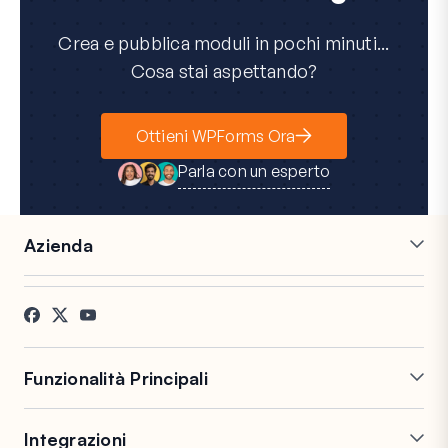
Crea e pubblica moduli in pochi minuti...
Cosa stai aspettando?
Ottieni WPForms Ora
Parla con un esperto
Azienda
Carriere
Affiliati
Testimonianze
Blog
Contatti
Divulgazione FTC
Stampa
Funzionalità Principali
Costruttore di Moduli Online
Moduli Multi-Pagina
Integrazioni
Logica Condizionale
Campi Ripetitori