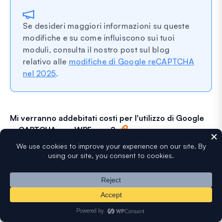
Se desideri maggiori informazioni su queste
modifiche e su come influiscono sui tuoi
moduli, consulta il nostro post sul blog
relativo alle
modifiche di Google reCAPTCHA
nel 2025
.
Mi verranno addebitati costi per l'utilizzo di Google
reCAPTCHA con WPForms?
Google reCAPTCHA offre un livello gratuito fino a 10.000
valutazioni al mese. Google crea automaticamente un
progetto Cloud per te e non è necessaria alcuna
configurazione di fatturazione, a meno che il tuo utilizzo
non superi questo limite.