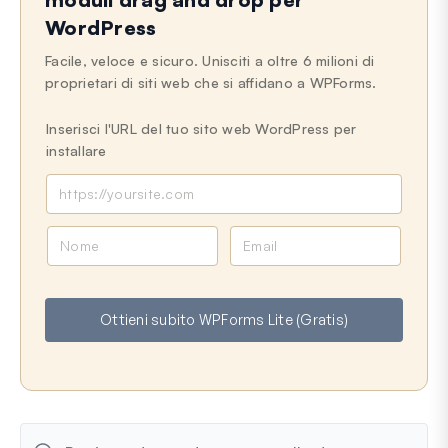
WordPress
Facile, veloce e sicuro. Unisciti a oltre 6 milioni di
proprietari di siti web che si affidano a WPForms.
Inserisci l'URL del tuo sito web WordPress per
installare
N
E
o
m
m
a
e
i
Ottieni subito WPForms Lite (Gratis)
l