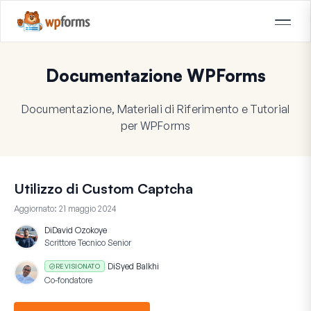
Documentazione WPForms
Documentazione, Materiali di Riferimento e Tutorial
per WPForms
Utilizzo di Custom Captcha
Aggiornato:
21 maggio 2024
Di
David Ozokoye
Scrittore Tecnico Senior
Di
Syed Balkhi
REVISIONATO
Co-fondatore