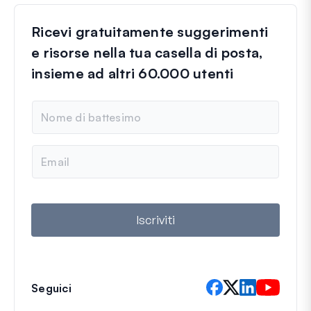
Ricevi gratuitamente suggerimenti
e risorse nella tua casella di posta,
insieme ad altri 60.000 utenti
N
o
m
e
E
m
a
i
l
Iscriviti
Seguici