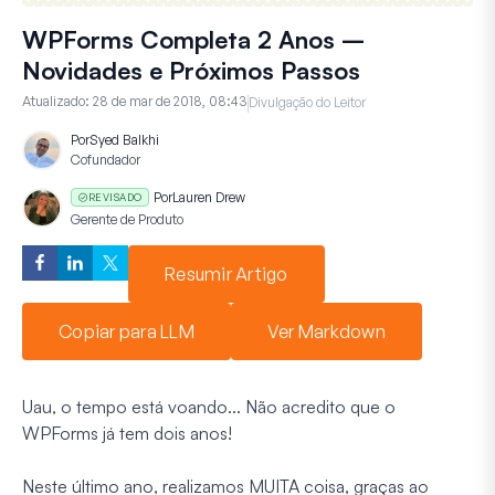
WPForms Completa 2 Anos –
Novidades e Próximos Passos
Atualizado:
28 de mar de 2018, 08:43
Divulgação do Leitor
Por
Syed Balkhi
Cofundador
Por
Lauren Drew
REVISADO
Gerente de Produto
Resumir Artigo
Copiar para LLM
Ver Markdown
Uau, o tempo está voando... Não acredito que o
WPForms já tem dois anos!
Neste último ano, realizamos MUITA coisa, graças ao