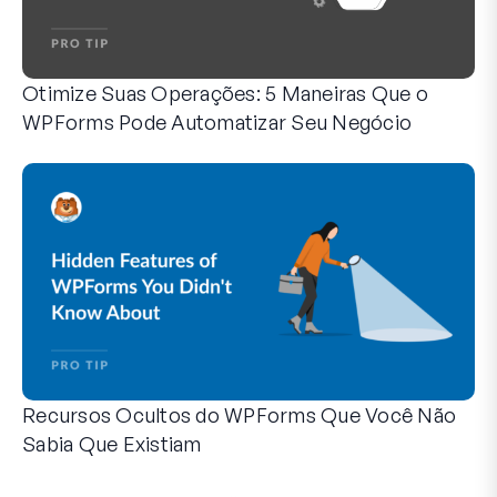
Otimize Suas Operações: 5 Maneiras Que o
WPForms Pode Automatizar Seu Negócio
O WPForms pode ajudar você a eliminar as etapas manuais
Recursos Ocultos do WPForms Que Você Não
Sabia Que Existiam
Descubra o poder oculto do WPForms com esses recursos me
Seja você um usuário experiente do WPForms ou apenas com