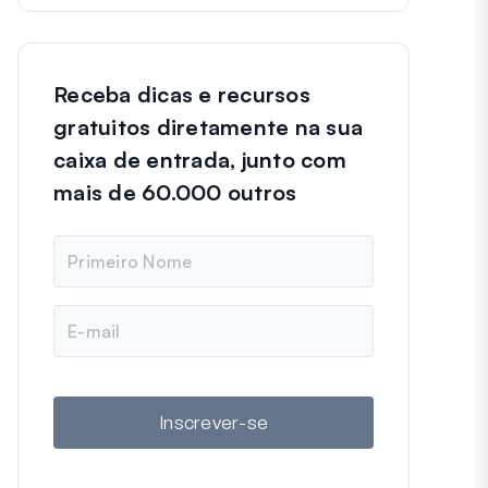
Receba dicas e recursos
gratuitos diretamente na sua
caixa de entrada, junto com
mais de 60.000 outros
N
o
m
e
E
-
m
a
i
l
Inscrever-se