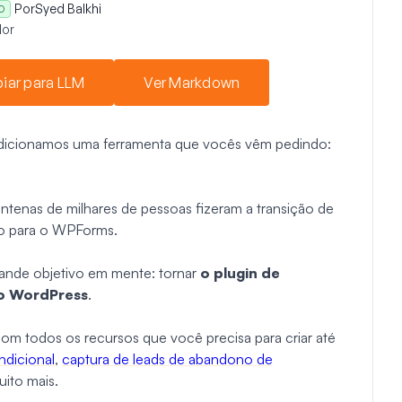
Por
Syed Balkhi
O
or
iar para LLM
Ver Markdown
dicionamos uma ferramenta que vocês vêm pedindo:
enas de milhares de pessoas fizeram a transição de
rio para o WPForms.
nde objetivo em mente: tornar
o plugin de
no WordPress
.
om todos os recursos que você precisa para criar até
ndicional
,
captura de leads de abandono de
ito mais.