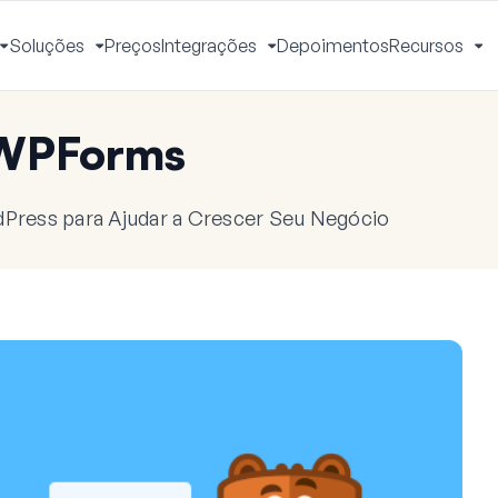
Soluções
Preços
Integrações
Depoimentos
Recursos
Alternar
Alternar
Alternar
Al
Menu
Menu
Menu
M
 WPForms
dPress para Ajudar a Crescer Seu Negócio