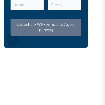
N
E
o
-
m
m
e
a
i
l
Obtenha o WPForms Lite Agora
(Grátis)