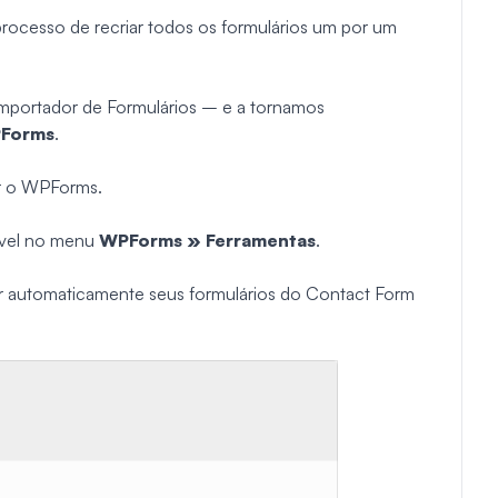
processo de recriar todos os formulários um por um
Importador de Formulários – e a tornamos
PForms
.
ar o WPForms.
ível no menu
WPForms » Ferramentas
.
r automaticamente seus formulários do Contact Form