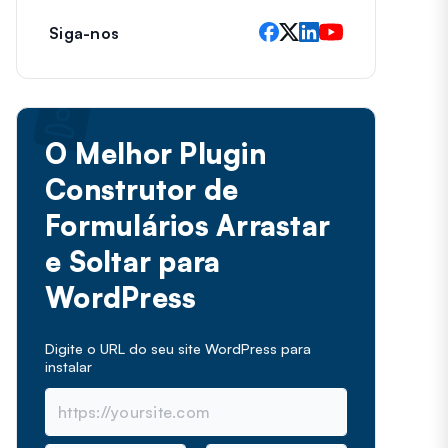
Siga-nos
O Melhor Plugin
Construtor de
Formulários Arrastar
e Soltar para
WordPress
Digite o URL do seu site WordPress para
instalar