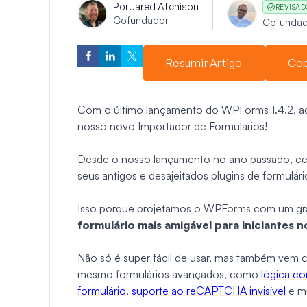
Por
Jared Atchison
REVISAD
Cofundador
Cofundad
Resumir Artigo
Cop
Com o último lançamento do WPForms 1.4.2, a
nosso novo Importador de Formulários!
Desde o nosso lançamento no ano passado, cent
seus antigos e desajeitados plugins de formulá
Isso porque projetamos o WPForms com um gra
formulário mais amigável para iniciantes 
Não só é super fácil de usar, mas também vem c
mesmo formulários avançados, como
lógica co
formulário
,
suporte ao reCAPTCHA invisível
e mu