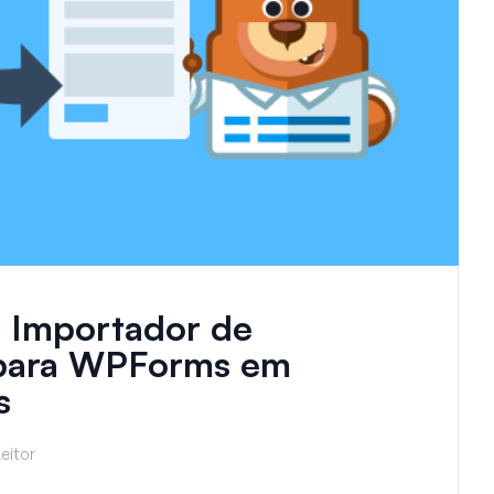
 Importador de
para WPForms em
s
eitor