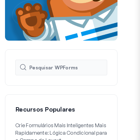
Recursos Populares
Crie Formulários Mais Inteligentes Mais
Como Criar 
Rapidamente: Lógica Condicional para
de Usuário 