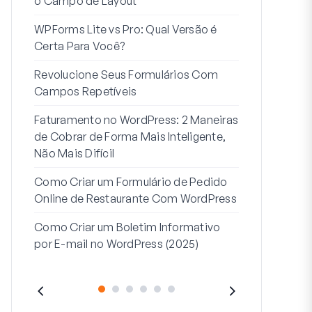
o Campo de Layout
Integração
WPForms Lite vs Pro: Qual Versão é
Conecte Se
Certa Para Você?
7 Melhores 
Revolucione Seus Formulários Com
Formulários
Campos Repetíveis
Como Inicia
Faturamento no WordPress: 2 Maneiras
Fim
de Cobrar de Forma Mais Inteligente,
Como Criar u
Não Mais Difícil
Etapas no W
Como Criar um Formulário de Pedido
Linha de End
Online de Restaurante Com WordPress
Endereço 2:
Como Criar um Boletim Informativo
(+EXEMPLO
por E-mail no WordPress (2025)