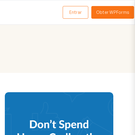
Entrar
Obter WPForms
ternar
enu