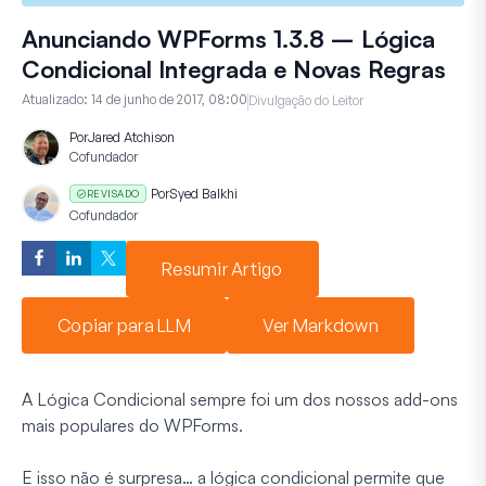
Anunciando WPForms 1.3.8 – Lógica
Condicional Integrada e Novas Regras
Atualizado:
14 de junho de 2017, 08:00
Divulgação do Leitor
Por
Jared Atchison
Cofundador
Por
Syed Balkhi
REVISADO
Cofundador
Resumir Artigo
Copiar para LLM
Ver Markdown
A Lógica Condicional sempre foi um dos nossos add-ons
mais populares do WPForms.
E isso não é surpresa… a lógica condicional permite que