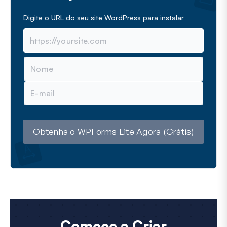
Digite o URL do seu site WordPress para instalar
N
o
m
E
e
-
m
a
i
l
Obtenha o WPForms Lite Agora (Grátis)
Comece a Criar