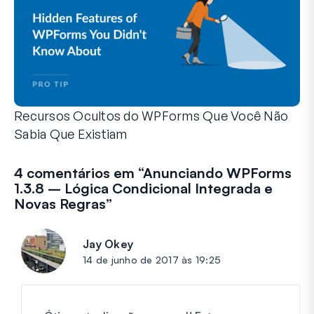
Recursos Ocultos do WPForms Que Você Não
Sabia Que Existiam
Descubra o poder oculto do WPForms com esses recursos me
Seja você um usuário experiente do WPForms ou apenas com
4 comentários em “
Anunciando WPForms
1.3.8 – Lógica Condicional Integrada e
Novas Regras
”
Jay Okey
diz:
14 de junho de 2017 às 19:25