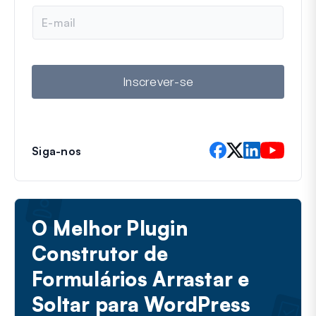
e
E
-
m
a
i
l
Inscrever-se
Siga-nos
O Melhor Plugin
Construtor de
Formulários Arrastar e
Soltar para WordPress