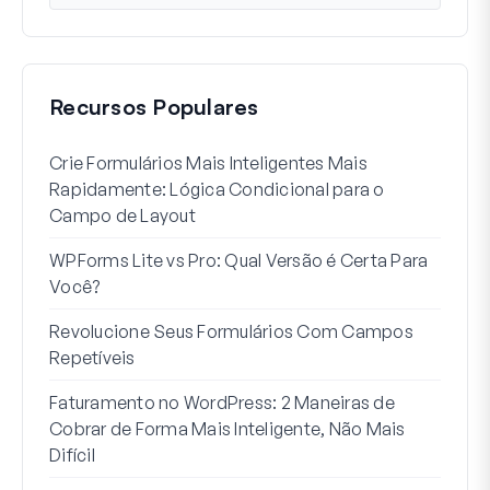
Recursos Populares
Crie Formulários Mais Inteligentes Mais
Como
Rapidamente: Lógica Condicional para o
Usuá
Campo de Layout
Int
WPForms Lite vs Pro: Qual Versão é Certa Para
Sem
Você?
7 Me
Revolucione Seus Formulários Com Campos
Lógi
Repetíveis
Como
Faturamento no WordPress: 2 Maneiras de
Como
Cobrar de Forma Mais Inteligente, Não Mais
no W
Difícil