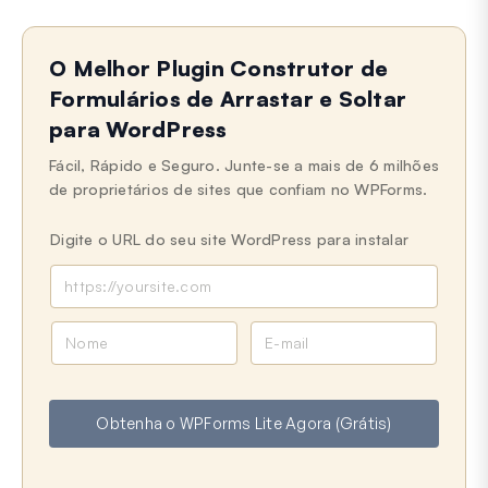
O Melhor Plugin Construtor de
Formulários de Arrastar e Soltar
para WordPress
Fácil, Rápido e Seguro. Junte-se a mais de 6 milhões
de proprietários de sites que confiam no WPForms.
Digite o URL do seu site WordPress para instalar
N
E
o
-
m
m
e
a
Obtenha o WPForms Lite Agora (Grátis)
i
l