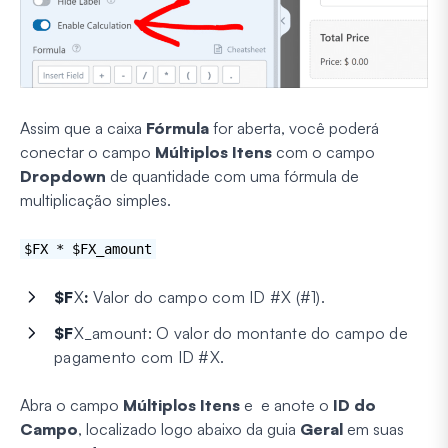
Assim que a caixa
Fórmula
for aberta, você poderá
conectar o campo
Múltiplos Itens
com o campo
Dropdown
de quantidade com uma fórmula de
multiplicação simples.
$FX * $FX_amount
$F
X
:
Valor do campo com ID #X (#1).
$F
X_amount: O valor do montante do campo de
pagamento com ID #X.
Abra o campo
Múltiplos Itens
e
e anote o
ID do
Campo
, localizado logo abaixo da guia
Geral
em suas