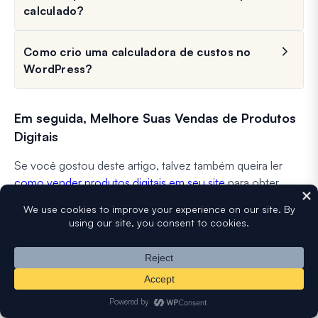
calculado?
Como crio uma calculadora de custos no
WordPress?
Em seguida, Melhore Suas Vendas de Produtos
Digitais
Se você gostou deste artigo, talvez também queira ler
como vender produtos digitais em seu site
para obter
alguma renda passiva extra.
Além disso, criamos um guia para
criar um formulário com
um campo repetidor
. Confira para obter ótimas dicas
sobre como otimizar a coleta de dados.
Crie seu formulário WordPress agora