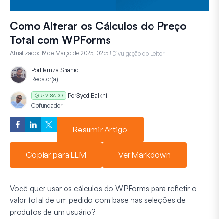
Como Alterar os Cálculos do Preço
Total com WPForms
Atualizado:
19 de Março de 2025, 02:53
Divulgação do Leitor
Por
Hamza Shahid
Redator(a)
Por
Syed Balkhi
REVISADO
Cofundador
Resumir Artigo
Copiar para LLM
Ver Markdown
Você quer usar os cálculos do WPForms para refletir o
valor total de um pedido com base nas seleções de
produtos de um usuário?