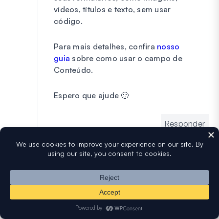
vídeos, títulos e texto, sem usar
código.
Para mais detalhes, confira
nosso
guia
sobre como usar o campo de
Conteúdo.
Espero que ajude 🙂
Responder
Adicionar um comentário
Ficamos felizes que você tenha escolhido deixar
um comentário. Por favor, tenha em mente que
todos os comentários são moderados de acordo
com nossa
política de privacidade
, e todos os
links são nofollow. NÃO use palavras-chave no