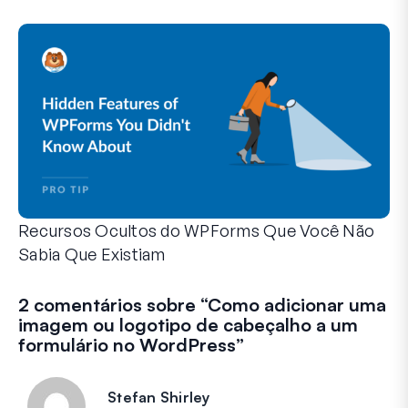
O WPForms pode ajudar você a eliminar as etapas manuais
Recursos Ocultos do WPForms Que Você Não
Sabia Que Existiam
Descubra o poder oculto do WPForms com esses recursos me
Seja você um usuário experiente do WPForms ou apenas com
2 comentários sobre “
Como adicionar uma
imagem ou logotipo de cabeçalho a um
formulário no WordPress
”
Stefan Shirley
diz: