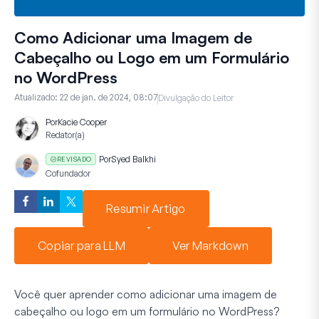
Como Adicionar uma Imagem de
Cabeçalho ou Logo em um Formulário
no WordPress
Atualizado:
22 de jan. de 2024, 08:07
Divulgação do Leitor
Por
Kacie Cooper
Redator(a)
Por
Syed Balkhi
REVISADO
Cofundador
Resumir Artigo
Copiar para LLM
Ver Markdown
Você quer aprender como adicionar uma imagem de
cabeçalho ou logo em um formulário no WordPress?