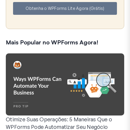
e
a
Obtenha o WPForms Lite Agora (Grátis)
i
l
Mais Popular no WPForms Agora!
Otimize Suas Operações: 5 Maneiras Que o
WPForms Pode Automatizar Seu Negócio