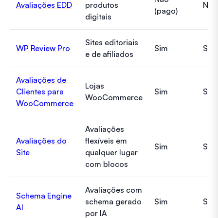
Avaliações EDD
produtos
Não
(pago)
digitais
Sites editoriais
WP Review Pro
Sim
Sim
e de afiliados
Avaliações de
Lojas
Clientes para
Sim
Sim
WooCommerce
WooCommerce
Avaliações
Avaliações do
flexíveis em
Sim
Sim
Site
qualquer lugar
com blocos
Avaliações com
Schema Engine
schema gerado
Sim
Sim
AI
por IA