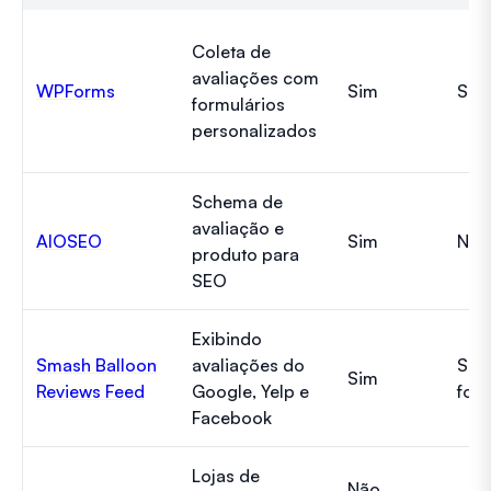
Coleta de
avaliações com
WPForms
Sim
Sim
formulários
personalizados
Schema de
avaliação e
AIOSEO
Sim
Não
produto para
SEO
Exibindo
Smash Balloon
avaliações do
Sim
Sim
Reviews Feed
Google, Yelp e
font
Facebook
Lojas de
Não