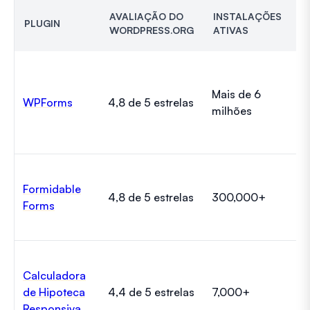
AVALIAÇÃO DO
INSTALAÇÕES
PLUGIN
P
WORDPRESS.ORG
ATIVAS
Mais de 6
R
WPForms
4,8 de 5 estrelas
milhões
1
Formidable
R
4,8 de 5 estrelas
300,000+
Forms
1
Calculadora
de Hipoteca
4,4 de 5 estrelas
7,000+
Gr
Responsiva