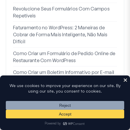
7 Me
Revolucione Seus Formulários Com Campos
Lógi
Repetíveis
Como
Faturamento no WordPress: 2 Maneiras de
Como
Cobrar de Forma Mais Inteligente, Não Mais
no W
Difícil
Linh
Como Criar um Formulário de Pedido Online de
Par
Restaurante Com WordPress
Como Criar um Boletim Informativo por E-mail
no WordPress (2025)
Receba dicas e recursos gratuitos