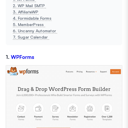
2. WP Mail SMTP
3. AffiliateWP
4. Formidable Forms
5. MemberPress
6. Uncanny Automator
7. Sugar Calendar
1.
WPForms