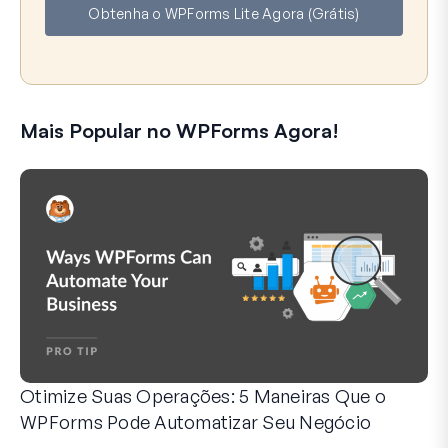
Obtenha o WPForms Lite Agora (Grátis)
i
l
Mais Popular no WPForms Agora!
Otimize Suas Operações: 5 Maneiras Que o
WPForms Pode Automatizar Seu Negócio
O WPForms pode ajudar você a eliminar as etapas manuais