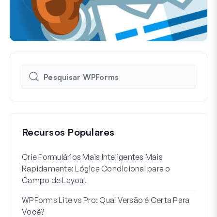
Recursos Populares
Crie Formulários Mais Inteligentes Mais
Como
Rapidamente: Lógica Condicional para o
Usuá
Campo de Layout
Int
WPForms Lite vs Pro: Qual Versão é Certa Para
Sem
Você?