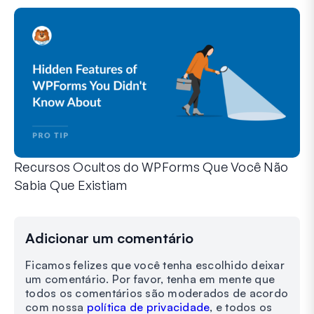
Recursos Ocultos do WPForms Que Você Não
Sabia Que Existiam
Descubra o poder oculto do WPForms com esses recursos me
Seja você um usuário experiente do WPForms ou apenas com
Adicionar um comentário
Ficamos felizes que você tenha escolhido deixar
um comentário. Por favor, tenha em mente que
todos os comentários são moderados de acordo
com nossa
política de privacidade
, e todos os