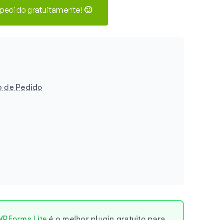
 pedido gratuitamente! 🙂
o de Pedido
PForms Lite
é o melhor plugin gratuito para