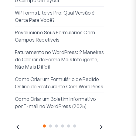
o Campo de Layout
Integração
WPForms Lite vs Pro: Qual Versão é
Conecte Se
Certa Para Você?
7 Melhores 
Revolucione Seus Formulários Com
Formulários
Campos Repetíveis
Como Inicia
Faturamento no WordPress: 2 Maneiras
Fim
de Cobrar de Forma Mais Inteligente,
Como Criar u
Não Mais Difícil
Etapas no W
Como Criar um Formulário de Pedido
Linha de End
Online de Restaurante Com WordPress
Endereço 2:
Como Criar um Boletim Informativo
(+EXEMPLO
por E-mail no WordPress (2025)