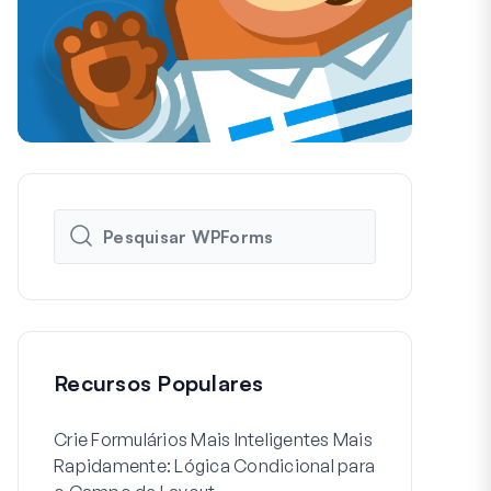
Recursos Populares
Crie Formulários Mais Inteligentes Mais
Como Criar 
Rapidamente: Lógica Condicional para
de Usuário 