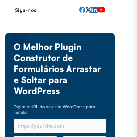
Siga-nos
O Melhor Plugin
Construtor de
Formulários Arrastar
e Soltar para
WordPress
Digite o URL do seu site WordPress para
instalar