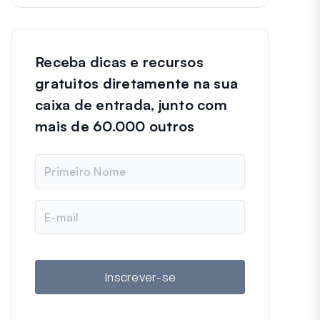
Receba dicas e recursos
gratuitos diretamente na sua
caixa de entrada, junto com
mais de 60.000 outros
N
o
m
e
E
-
m
a
i
l
Inscrever-se