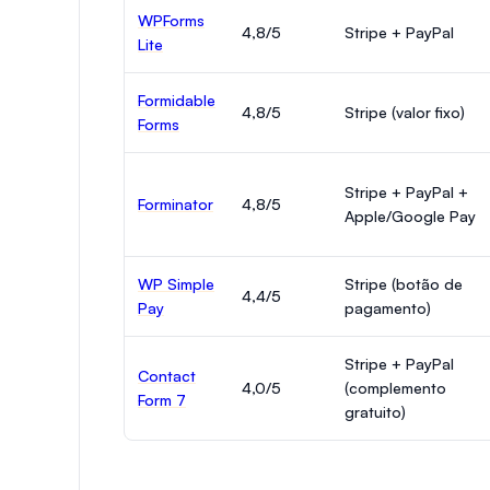
WPForms
4,8/5
Stripe + PayPal
Lite
Formidable
4,8/5
Stripe (valor fixo)
Forms
Stripe + PayPal +
Forminator
4,8/5
Apple/Google Pay
WP Simple
Stripe (botão de
4,4/5
Pay
pagamento)
Stripe + PayPal
Contact
4,0/5
(complemento
Form 7
gratuito)