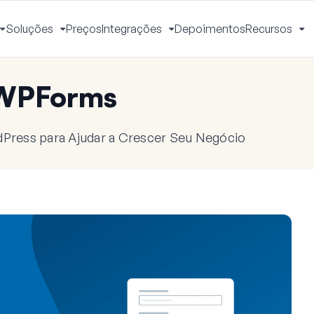
Soluções
Preços
Integrações
Depoimentos
Recursos
Alternar
Alternar
Alternar
Al
Menu
Menu
Menu
M
 WPForms
dPress para Ajudar a Crescer Seu Negócio