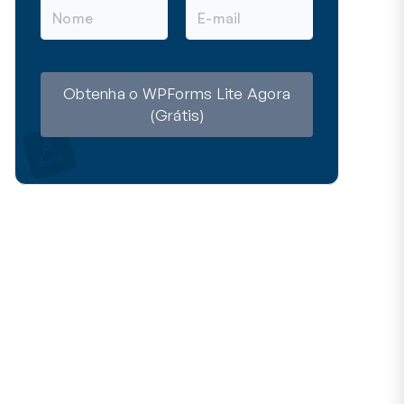
N
E
o
-
m
m
e
a
i
l
Obtenha o WPForms Lite Agora
(Grátis)