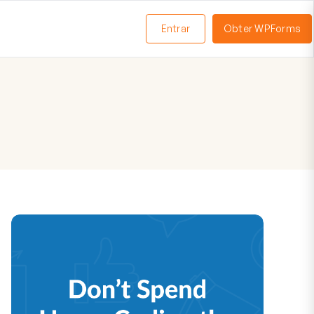
Entrar
Obter WPForms
ternar
enu