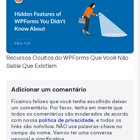
Recursos Ocultos do WPForms Que Você Não
Sabia Que Existiam
Descubra o poder oculto do WPForms com esses recursos me
Seja você um usuário experiente do WPForms ou apenas com
Adicionar um comentário
Ficamos felizes que você tenha escolhido deixar
um comentário. Por favor, tenha em mente que
todos os comentários são moderados de acordo
com nossa
política de privacidade
, e todos os
links são nofollow. NÃO use palavras-chave no
campo do nome. Vamos ter uma conversa
pessoal e significativa.