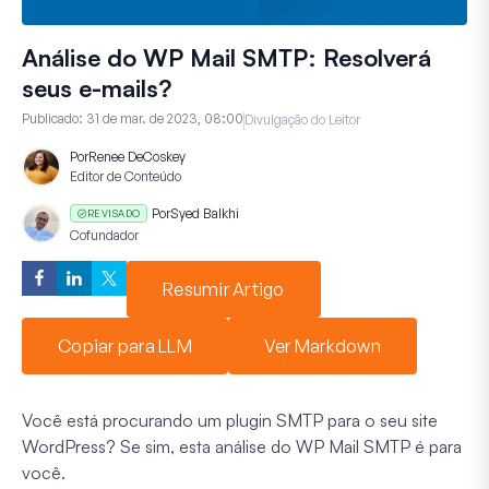
Análise do WP Mail SMTP: Resolverá
seus e-mails?
Publicado:
31 de mar. de 2023, 08:00
Divulgação do Leitor
Por
Renee DeCoskey
Editor de Conteúdo
Por
Syed Balkhi
REVISADO
Cofundador
Resumir Artigo
Copiar para LLM
Ver Markdown
Você está procurando um plugin SMTP para o seu site
WordPress? Se sim, esta análise do WP Mail SMTP é para
você.