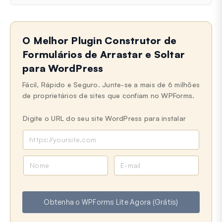
O Melhor Plugin Construtor de
Formulários de Arrastar e Soltar
para WordPress
Fácil, Rápido e Seguro. Junte-se a mais de 6 milhões
de proprietários de sites que confiam no WPForms.
Digite o URL do seu site WordPress para instalar
N
E
o
-
m
m
e
a
Obtenha o WPForms Lite Agora (Grátis)
i
l