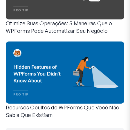
Otimize Suas Operações: 5 Maneiras Que o
WPForms Pode Automatizar Seu Negócio
O WPForms pode ajudar você a eliminar as etapas manuais
Recursos Ocultos do WPForms Que Você Não
Sabia Que Existiam
Descubra o poder oculto do WPForms com esses recursos me
Seja você um usuário experiente do WPForms ou apenas com