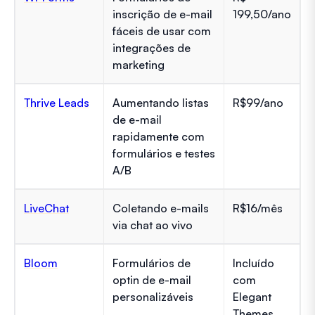
inscrição de e-mail
199,50/ano
fáceis de usar com
integrações de
marketing
Thrive Leads
Aumentando listas
R$99/ano
de e-mail
rapidamente com
formulários e testes
A/B
LiveChat
Coletando e-mails
R$16/mês
via chat ao vivo
Bloom
Formulários de
Incluído
optin de e-mail
com
personalizáveis
Elegant
Themes,