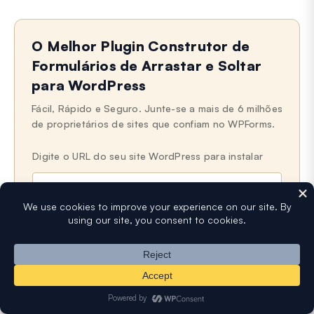
O Melhor Plugin Construtor de
Formulários de Arrastar e Soltar
para WordPress
Fácil, Rápido e Seguro. Junte-se a mais de 6 milhões
de proprietários de sites que confiam no WPForms.
Digite o URL do seu site WordPress para instalar
N
E
o
-
m
m
e
a
Obtenha o WPForms Lite Agora (Grátis)
i
l