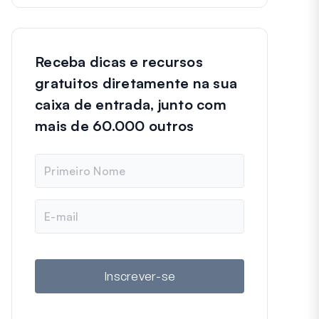
Receba dicas e recursos
gratuitos diretamente na sua
caixa de entrada, junto com
mais de 60.000 outros
N
o
m
e
E
-
m
a
i
l
Inscrever-se