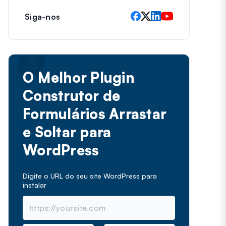
Siga-nos
O Melhor Plugin
Construtor de
Formulários Arrastar
e Soltar para
WordPress
Digite o URL do seu site WordPress para
instalar