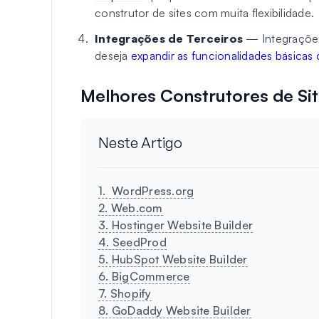
construtor de sites com muita flexibilidade.
Integrações de Terceiros
— Integrações
deseja
expandir as funcionalidades básicas 
Melhores Construtores de Si
Neste Artigo
1. WordPress.org
2. Web.com
3. Hostinger Website Builder
4. SeedProd
5. HubSpot Website Builder
6. BigCommerce
7. Shopify
8. GoDaddy Website Builder