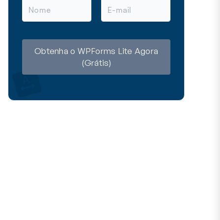
N
E
o
-
m
m
e
a
i
l
Obtenha o WPForms Lite Agora
(Grátis)