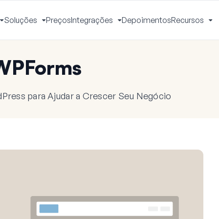
Soluções
Preços
Integrações
Depoimentos
Recursos
Alternar
Alternar
Alternar
Al
Menu
Menu
Menu
M
 WPForms
dPress para Ajudar a Crescer Seu Negócio