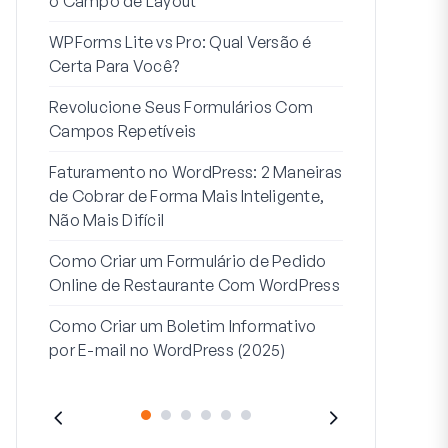
o Campo de Layout
Integração
WPForms Lite vs Pro: Qual Versão é
Conecte Se
Certa Para Você?
7 Melhores 
Revolucione Seus Formulários Com
Formulários
Campos Repetíveis
Como Inicia
Faturamento no WordPress: 2 Maneiras
Fim
de Cobrar de Forma Mais Inteligente,
Como Criar u
Não Mais Difícil
Etapas no W
Como Criar um Formulário de Pedido
Linha de End
Online de Restaurante Com WordPress
Endereço 2:
Como Criar um Boletim Informativo
(+EXEMPLO
por E-mail no WordPress (2025)