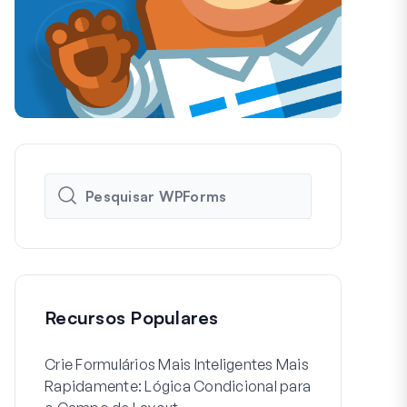
Recursos Populares
Crie Formulários Mais Inteligentes Mais
Como Criar 
Rapidamente: Lógica Condicional para
de Usuário 