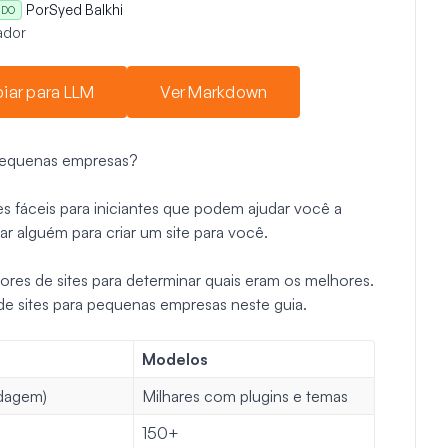
Por
Syed Balkhi
ADO
ador
iar para LLM
Ver Markdown
 pequenas empresas?
es fáceis para iniciantes que podem ajudar você a
ar alguém para criar um site para você.
res de sites para determinar quais eram os melhores.
de sites para pequenas empresas neste guia.
Modelos
edagem)
Milhares com plugins e temas
150+