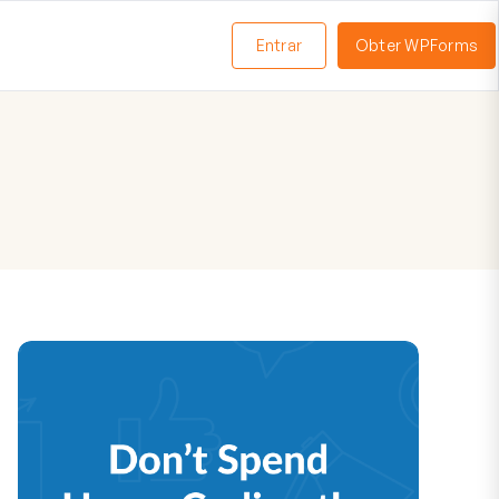
Entrar
Obter WPForms
ternar
enu