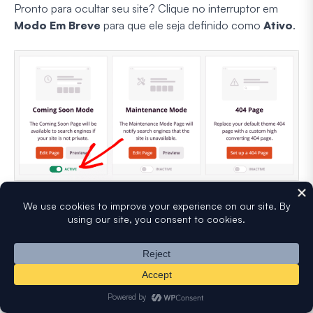
Pronto para ocultar seu site? Clique no interruptor em
Modo Em Breve
para que ele seja definido como
Ativo
.
Seu site WordPress agora está oculto atrás da página em
breve, e qualquer pessoa que o visite verá essa página em
vez do seu trabalho em andamento. Quando estiver
pronto para lançar, você pode desativar o
Modo Em
Breve
para tornar seu site público novamente.
Perguntas Frequentes Sobre Ocultar Seu Site