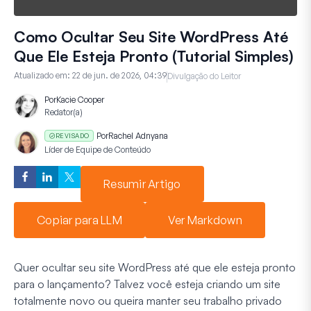
Como Ocultar Seu Site WordPress Até
Que Ele Esteja Pronto (Tutorial Simples)
Atualizado em:
22 de jun. de 2026, 04:39
Divulgação do Leitor
Por
Kacie Cooper
Redator(a)
Por
Rachel Adnyana
REVISADO
Líder de Equipe de Conteúdo
Resumir Artigo
Copiar para LLM
Ver Markdown
Quer ocultar seu site WordPress até que ele esteja pronto
para o lançamento? Talvez você esteja criando um site
totalmente novo ou queira manter seu trabalho privado