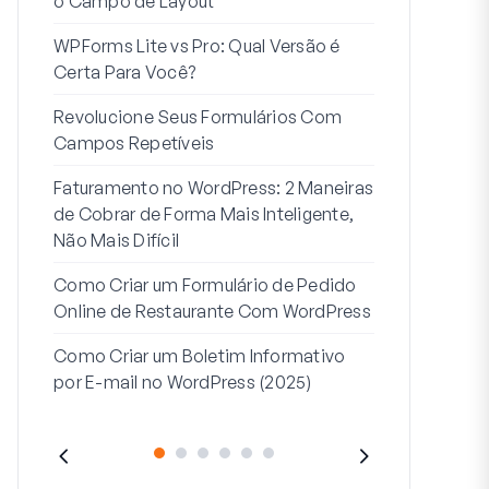
o Campo de Layout
Integração
WPForms Lite vs Pro: Qual Versão é
Conecte Se
Certa Para Você?
7 Melhores 
Revolucione Seus Formulários Com
Formulários
Campos Repetíveis
Como Inicia
Faturamento no WordPress: 2 Maneiras
Fim
de Cobrar de Forma Mais Inteligente,
Como Criar u
Não Mais Difícil
Etapas no W
Como Criar um Formulário de Pedido
Linha de End
Online de Restaurante Com WordPress
Endereço 2:
Como Criar um Boletim Informativo
(+EXEMPLO
por E-mail no WordPress (2025)