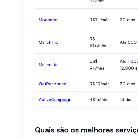
9+/mês
Moosend
R$7+/mês
30 dias,
R$
Mailchimp
Até 500 
10+/mês
US$
Até 1.00
MailerLite
9+/mês
12.000 e
GetResponse
R$ 19/mês
30 dias
ActiveCampaign
R$15/mês
14 dias
Quais são os melhores serviç