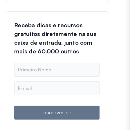
Receba dicas e recursos
gratuitos diretamente na sua
caixa de entrada, junto com
mais de 60.000 outros
N
o
m
e
E
-
m
a
i
l
Inscrever-se