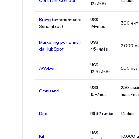
Constant Contact
14 dias
12+/mês
Brevo
(anteriormente
US$
300 e-ma
Sendinblue)
9+/mês
Marketing por E-mail
US$
2.000 e-
da HubSpot
45+/mês
US$
AWeber
500 assi
12,5+/mês
US$
250 assi
Omnisend
16+/mês
mails/mê
Drip
R$39+/mês
14 dias
US$
Kit
10.000 a