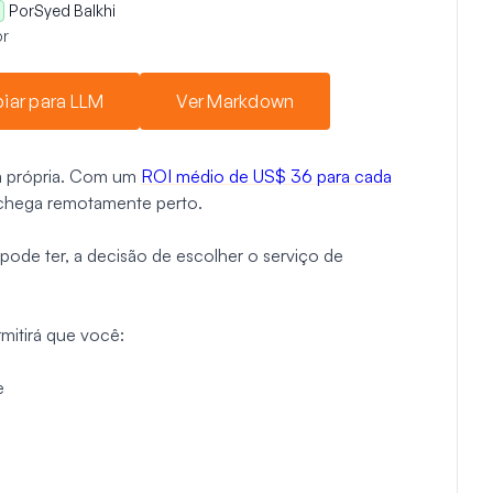
Por
Syed Balkhi
r
iar para LLM
Ver Markdown
ia própria. Com um
ROI médio de US$ 36 para cada
 chega remotamente perto.
ode ter, a decisão de escolher o serviço de
mitirá que você:
e