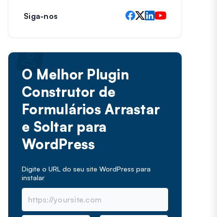
Siga-nos
O Melhor Plugin
Construtor de
Formulários Arrastar
e Soltar para
WordPress
Digite o URL do seu site WordPress para
instalar