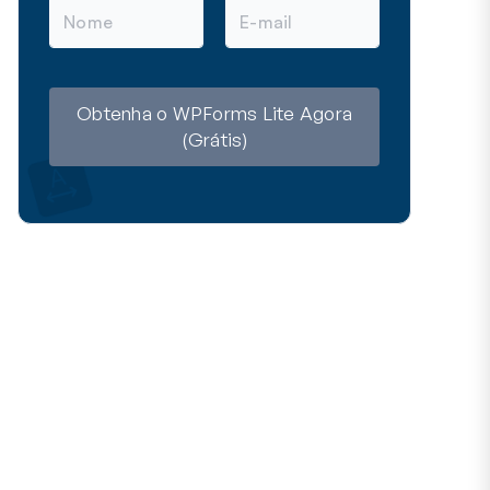
N
E
o
-
m
m
e
a
i
l
Obtenha o WPForms Lite Agora
(Grátis)