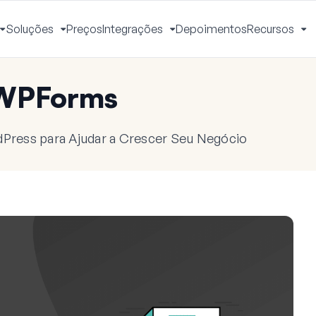
Soluções
Preços
Integrações
Depoimentos
Recursos
Alternar
Alternar
Alternar
Al
Menu
Menu
Menu
M
 WPForms
dPress para Ajudar a Crescer Seu Negócio