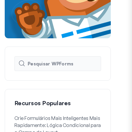
Recursos Populares
Crie Formulários Mais Inteligentes Mais
Como Criar 
Rapidamente: Lógica Condicional para
de Usuário 