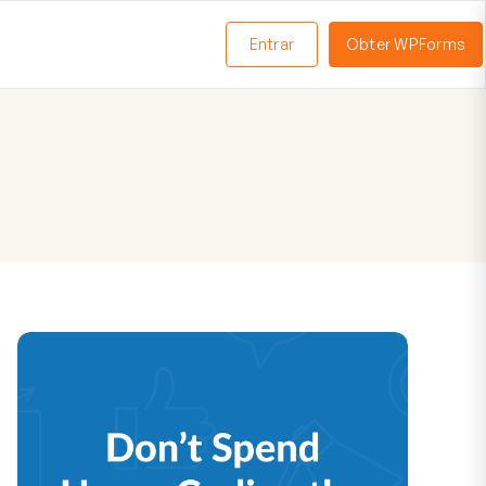
Entrar
Obter WPForms
ternar
enu