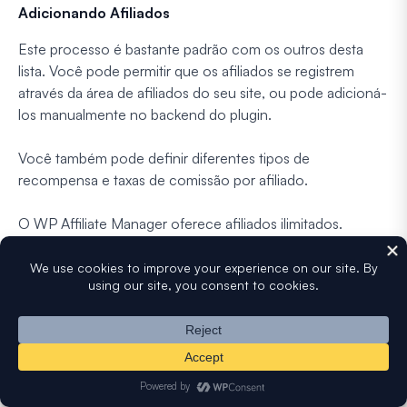
Adicionando Afiliados
Este processo é bastante padrão com os outros desta
lista. Você pode permitir que os afiliados se registrem
através da área de afiliados do seu site, ou pode adicioná-
los manualmente no backend do plugin.
Você também pode definir diferentes tipos de
recompensa e taxas de comissão por afiliado.
O WP Affiliate Manager oferece afiliados ilimitados.
Pagamentos
O WP Affiliate Manager usa o PayPal Mass Pay, e você
pode gerenciar pagamentos em massa por valor
pendente ou por intervalo de datas. Para configurar isso,
você precisa se registrar para uma conta com sua conta
PayPal Premier ou Business e obter um nome de usuário