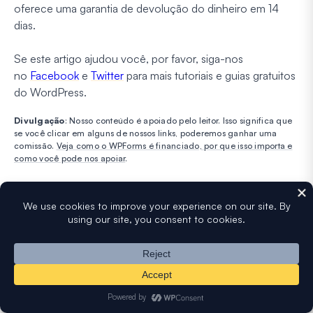
oferece uma garantia de devolução do dinheiro em 14
dias.
Se este artigo ajudou você, por favor, siga-nos
no
Facebook
e
Twitter
para mais tutoriais e guias gratuitos
do WordPress.
Divulgação
: Nosso conteúdo é apoiado pelo leitor. Isso significa que
se você clicar em alguns de nossos links, poderemos ganhar uma
comissão.
Veja como o WPForms é financiado, por que isso importa e
como você pode nos apoiar
.
Hamza Shahid
Hamza é Redator da equipe WPForms, que também
se especializa em tópicos relacionados a marketing
digital, segurança cibernética, plugins do WordPress
e sistemas ERP.
Saiba Mais