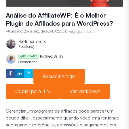
Análise do AffiliateWP: É o Melhor
Plugin de Afiliados para WordPress?
Atualizado:
26 de dez. de 2024, 02:33
Divulgação do Leitor
Por
Hamza Shahid
Redator(a)
Por
Syed Balkhi
REVISADO
Cofundador
Resumir Artigo
Copiar para LLM
Ver Markdown
Gerenciar um programa de afiliados pode parecer um
pouco difícil, especialmente quando você está tentando
acompanhar referências, comissões e pagamentos em