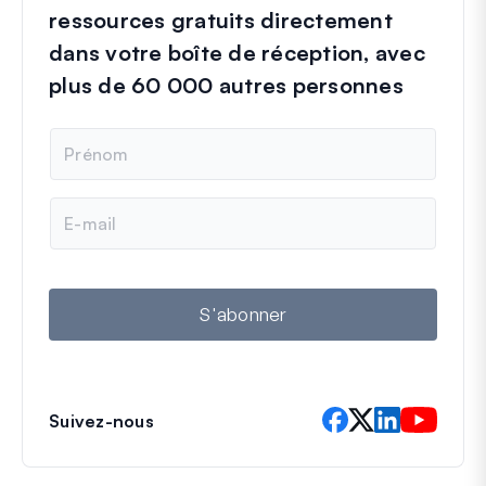
ressources gratuits directement
dans votre boîte de réception, avec
plus de 60 000 autres personnes
N
o
m
E
-
m
a
i
l
S'abonner
Suivez-nous