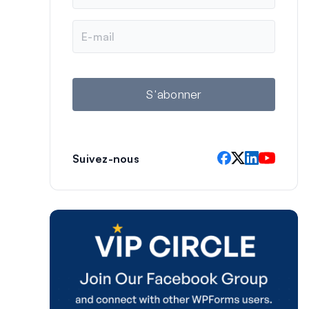
m
E
-
m
a
i
l
S'abonner
Suivez-nous