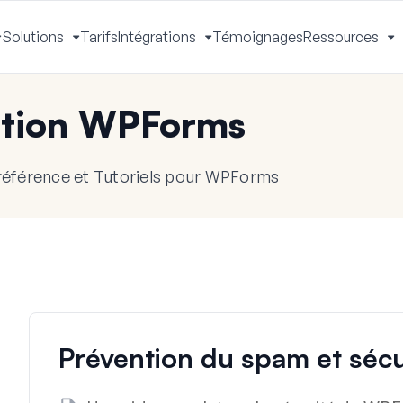
Solutions
Tarifs
Intégrations
Témoignages
Ressources
Activer
Activer
Activer
A
le
le
le
le
menu
menu
menu
m
tion WPForms
référence et Tutoriels pour WPForms
Prévention du spam et sécu