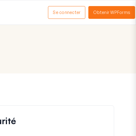
Se connecter
Obtenir WPForms
ctiver
enu
rité