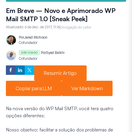
Em Breve – Novo e Aprimorado WP
Mail SMTP 1.0 [Sneak Peek]
Atualizado:
6 de dez. de 2017, 11:16
Divulgação do Leitor
Por
Jared Atchison
Cofundador
Por
Syed Balkhi
REVISADO
Cofundador
Resumir Artigo
Copiar para LLM
Ver Markdown
Na nova versão do WP Mail SMTP, você terá quatro
opções diferentes:
Nosso objetivo: facilitar a solução dos problemas de