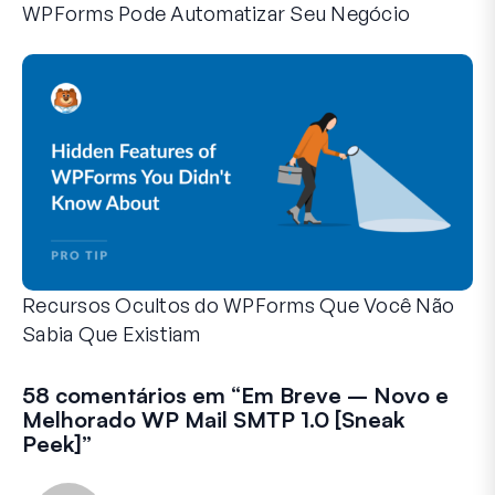
WPForms Pode Automatizar Seu Negócio
O WPForms pode ajudar você a eliminar as etapas manuais
Recursos Ocultos do WPForms Que Você Não
Sabia Que Existiam
Descubra o poder oculto do WPForms com esses recursos me
Seja você um usuário experiente do WPForms ou apenas com
58 comentários em “
Em Breve – Novo e
Melhorado WP Mail SMTP 1.0 [Sneak
Peek]
”