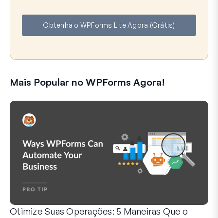
m
m
e
a
Obtenha o WPForms Lite Agora (Grátis)
i
l
Mais Popular no WPForms Agora!
Otimize Suas Operações: 5 Maneiras Que o