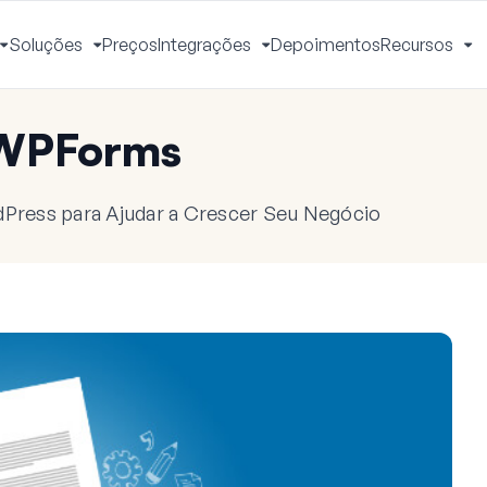
Soluções
Preços
Integrações
Depoimentos
Recursos
Alternar
Alternar
Alternar
Al
Menu
Menu
Menu
M
 WPForms
dPress para Ajudar a Crescer Seu Negócio