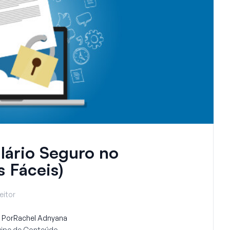
ário Seguro no
 Fáceis)
eitor
Por
Rachel Adnyana
uipe de Conteúdo