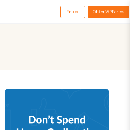
Entrar
Obter WPForms
ternar
enu