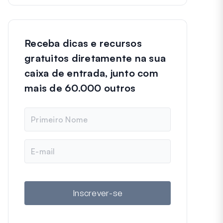
Receba dicas e recursos
gratuitos diretamente na sua
caixa de entrada, junto com
mais de 60.000 outros
N
o
m
e
E
-
m
a
i
l
Inscrever-se