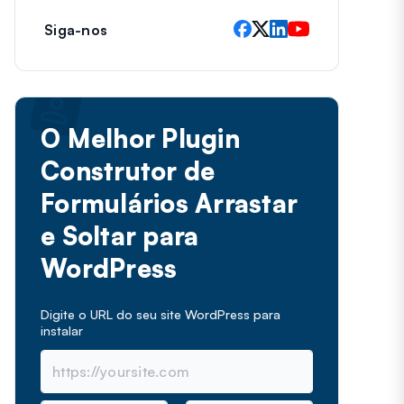
Siga-nos
O Melhor Plugin
Construtor de
Formulários Arrastar
e Soltar para
WordPress
Digite o URL do seu site WordPress para
instalar