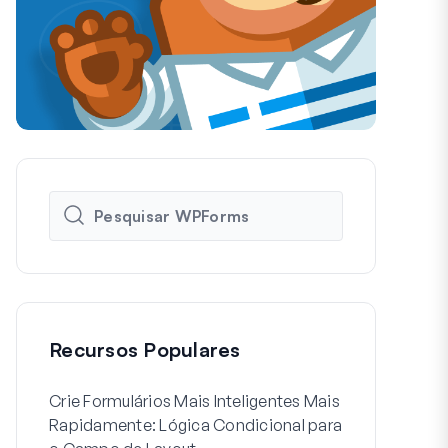
Recursos Populares
Crie Formulários Mais Inteligentes Mais
Como Criar 
Rapidamente: Lógica Condicional para
de Usuário 