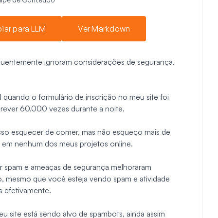
iar para LLM
Ver Markdown
requentemente ignoram considerações de segurança.
il quando o formulário de inscrição no meu site foi
rever 60.000 vezes durante a noite.
sso esquecer de comer, mas não esqueço mais de
es em nenhum dos meus projetos online.
ter spam e ameaças de segurança melhoraram
o, mesmo que você esteja vendo spam e atividade
s efetivamente.
eu site está sendo alvo de spambots, ainda assim