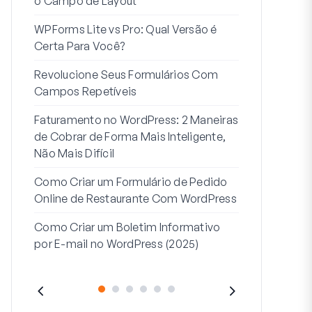
o Campo de Layout
Integração
WPForms Lite vs Pro: Qual Versão é
Conecte Se
Certa Para Você?
7 Melhores 
Revolucione Seus Formulários Com
Formulários
Campos Repetíveis
Como Inicia
Faturamento no WordPress: 2 Maneiras
Fim
de Cobrar de Forma Mais Inteligente,
Como Criar u
Não Mais Difícil
Etapas no W
Como Criar um Formulário de Pedido
Linha de End
Online de Restaurante Com WordPress
Endereço 2:
Como Criar um Boletim Informativo
(+EXEMPLO
por E-mail no WordPress (2025)