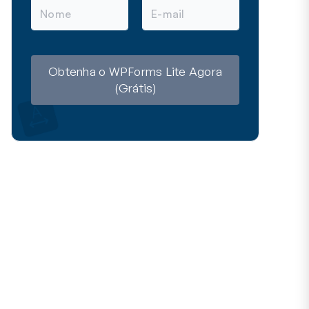
N
E
o
-
m
m
e
a
i
l
Obtenha o WPForms Lite Agora
(Grátis)