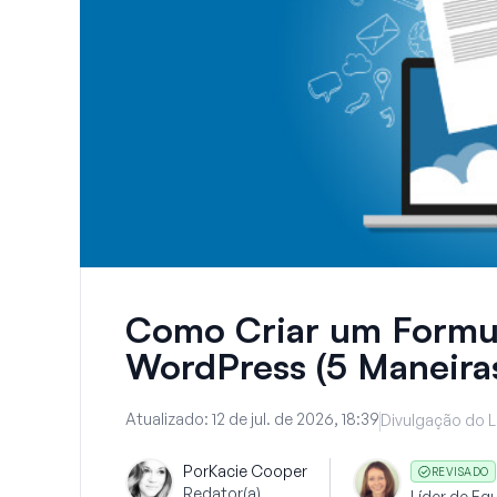
Como Criar um Formul
WordPress (5 Maneiras
Atualizado:
12 de jul. de 2026, 18:39
Divulgação do L
Por
Kacie Cooper
REVISADO
Redator(a)
Líder de Eq