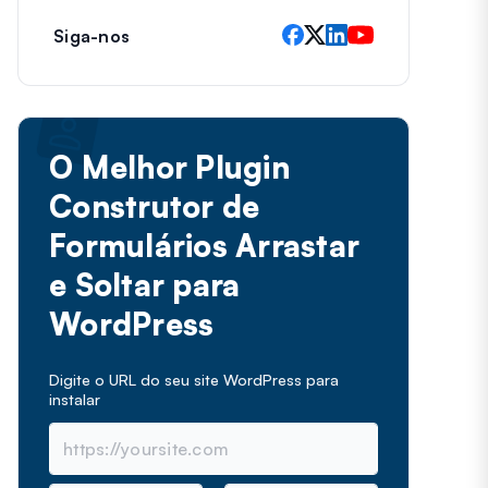
Siga-nos
O Melhor Plugin
Construtor de
Formulários Arrastar
e Soltar para
WordPress
Digite o URL do seu site WordPress para
instalar