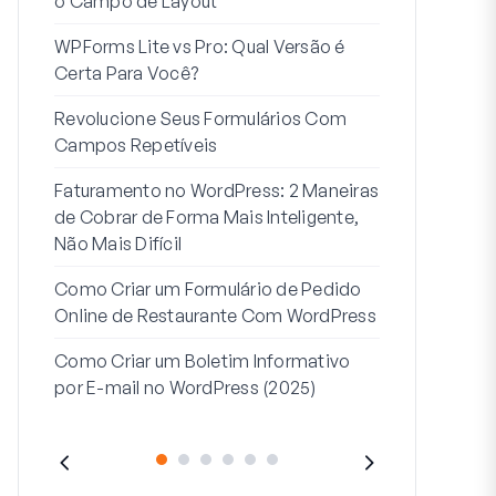
o Campo de Layout
Integração
WPForms Lite vs Pro: Qual Versão é
Conecte Se
Certa Para Você?
7 Melhores 
Revolucione Seus Formulários Com
Formulários
Campos Repetíveis
Como Inicia
Faturamento no WordPress: 2 Maneiras
Fim
de Cobrar de Forma Mais Inteligente,
Como Criar u
Não Mais Difícil
Etapas no W
Como Criar um Formulário de Pedido
Linha de End
Online de Restaurante Com WordPress
Endereço 2:
Como Criar um Boletim Informativo
(+EXEMPLO
por E-mail no WordPress (2025)