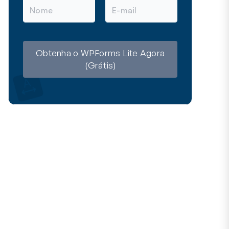
N
E
o
-
m
m
e
a
i
l
Obtenha o WPForms Lite Agora
(Grátis)