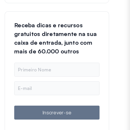
Receba dicas e recursos
gratuitos diretamente na sua
caixa de entrada, junto com
mais de 60.000 outros
N
o
m
e
E
-
m
a
i
l
Inscrever-se