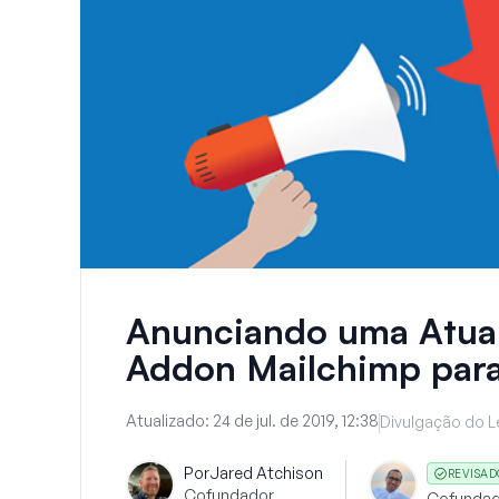
Anunciando uma Atual
Addon Mailchimp pa
Atualizado:
24 de jul. de 2019, 12:38
Divulgação do L
Por
Jared Atchison
REVISAD
Cofundador
Cofundad