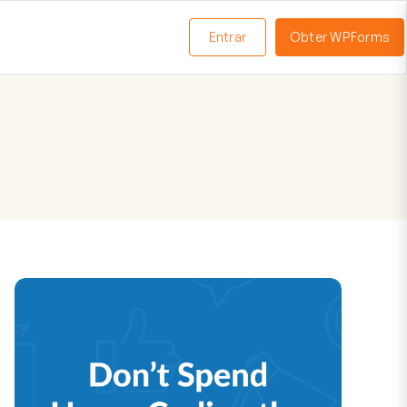
Entrar
Obter WPForms
ternar
enu