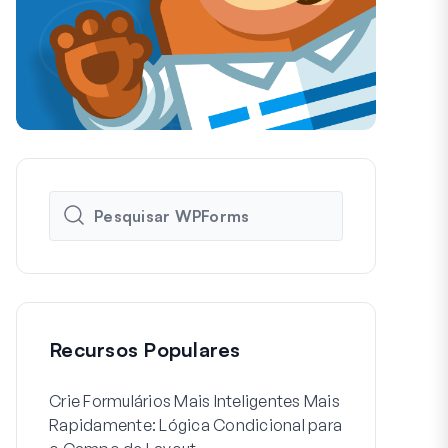
Recursos Populares
Crie Formulários Mais Inteligentes Mais
Como Criar 
Rapidamente: Lógica Condicional para
de Usuário 