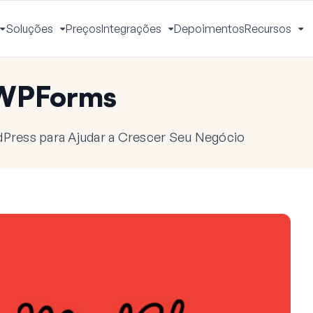
Soluções
Preços
Integrações
Depoimentos
Recursos
Alternar
Alternar
Alternar
Al
Menu
Menu
Menu
M
 WPForms
dPress para Ajudar a Crescer Seu Negócio