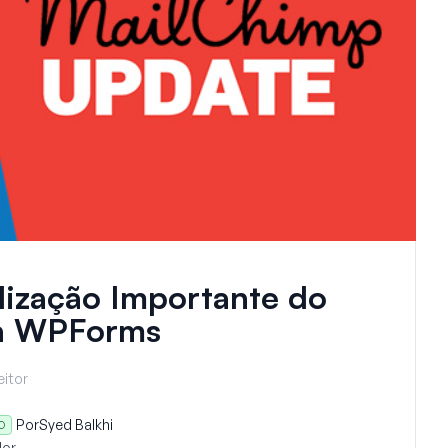
ização Importante do
ra WPForms
eitor
Por
Syed Balkhi
O
or