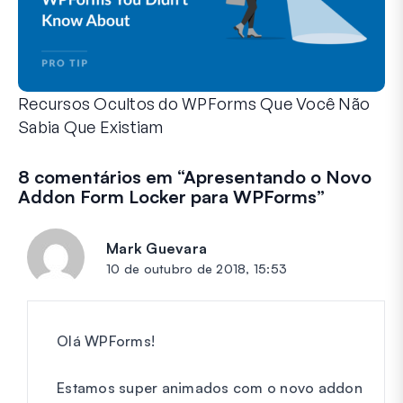
Recursos Ocultos do WPForms Que Você Não
Sabia Que Existiam
Descubra o poder oculto do WPForms com esses recursos me
Seja você um usuário experiente do WPForms ou apenas com
8 comentários em “
Apresentando o Novo
Addon Form Locker para WPForms
”
Mark Guevara
diz:
10 de outubro de 2018, 15:53
Olá WPForms!
Estamos super animados com o novo addon