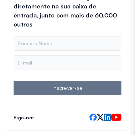
diretamente na sua caixa de
entrada, junto com mais de 60.000
outros
N
o
m
e
E
-
m
a
i
l
Inscrever-se
Siga-nos