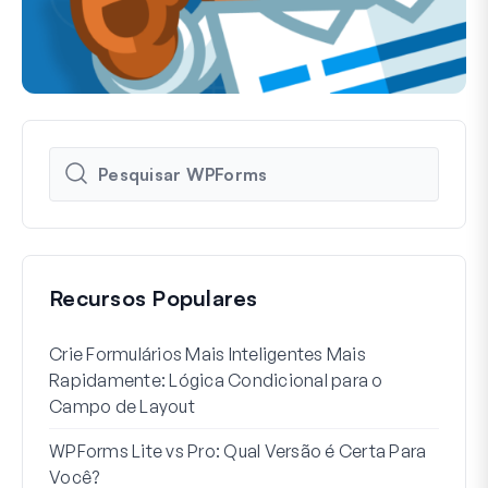
Recursos Populares
Crie Formulários Mais Inteligentes Mais
Como
Rapidamente: Lógica Condicional para o
Usuá
Campo de Layout
Int
WPForms Lite vs Pro: Qual Versão é Certa Para
Sem
Você?