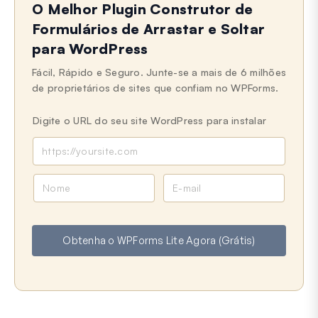
O Melhor Plugin Construtor de
Formulários de Arrastar e Soltar
para WordPress
Fácil, Rápido e Seguro. Junte-se a mais de 6 milhões
de proprietários de sites que confiam no WPForms.
Digite o URL do seu site WordPress para instalar
N
E
o
-
m
m
e
a
Obtenha o WPForms Lite Agora (Grátis)
i
l