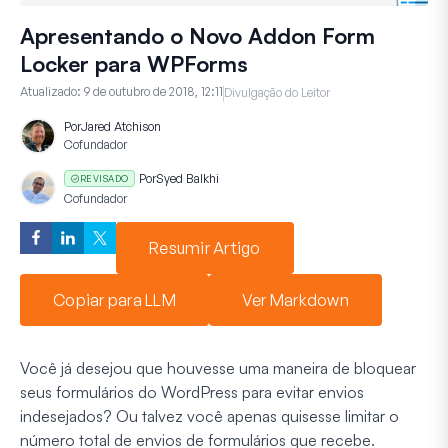
Apresentando o Novo Addon Form
Locker para WPForms
Atualizado:
9 de outubro de 2018, 12:11
Divulgação do Leitor
Por
Jared Atchison
Cofundador
Por
Syed Balkhi
REVISADO
Cofundador
Resumir Artigo
Copiar para LLM
Ver Markdown
Você já desejou que houvesse uma maneira de bloquear
seus formulários do WordPress para evitar envios
indesejados? Ou talvez você apenas quisesse limitar o
número total de envios de formulários que recebe.