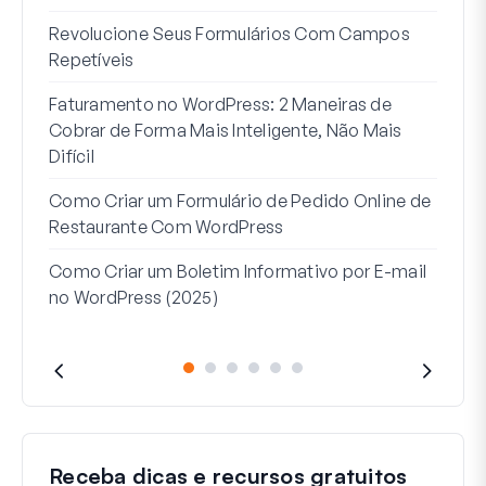
7 Me
Revolucione Seus Formulários Com Campos
Lógi
Repetíveis
Como
Faturamento no WordPress: 2 Maneiras de
Como
Cobrar de Forma Mais Inteligente, Não Mais
no W
Difícil
Linh
Como Criar um Formulário de Pedido Online de
Par
Restaurante Com WordPress
Como Criar um Boletim Informativo por E-mail
no WordPress (2025)
Receba dicas e recursos gratuitos