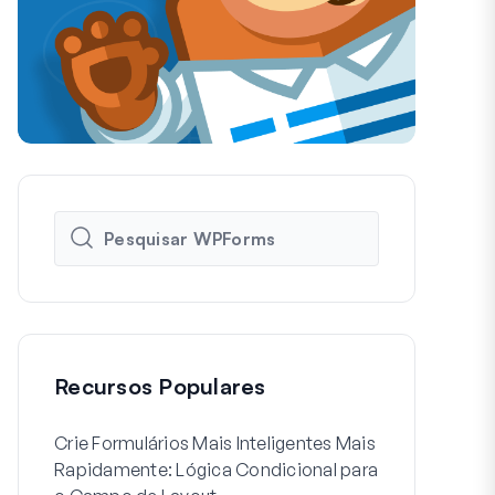
Recursos Populares
Crie Formulários Mais Inteligentes Mais
Como Criar 
Rapidamente: Lógica Condicional para
de Usuário 