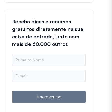
Receba dicas e recursos
gratuitos diretamente na sua
caixa de entrada, junto com
mais de 60.000 outros
N
o
m
e
E
-
m
a
i
l
Inscrever-se