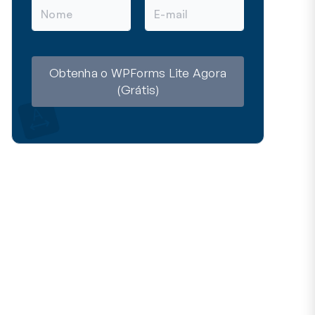
N
E
o
-
m
m
e
a
i
l
Obtenha o WPForms Lite Agora
(Grátis)