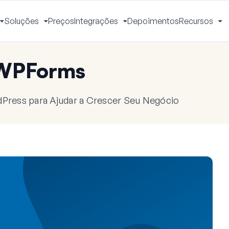
Soluções
Preços
Integrações
Depoimentos
Recursos
Alternar
Alternar
Alternar
Al
Menu
Menu
Menu
M
 WPForms
dPress para Ajudar a Crescer Seu Negócio