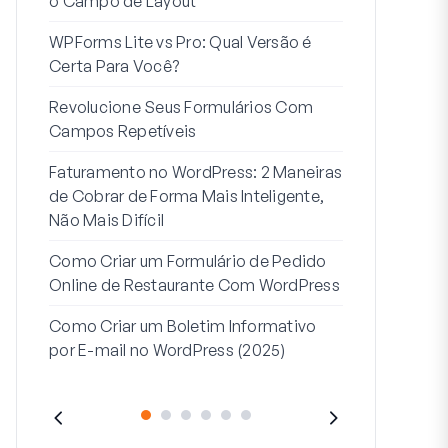
o Campo de Layout
Integração
WPForms Lite vs Pro: Qual Versão é
Conecte Se
Certa Para Você?
7 Melhores 
Revolucione Seus Formulários Com
Formulários
Campos Repetíveis
Como Inicia
Faturamento no WordPress: 2 Maneiras
Fim
de Cobrar de Forma Mais Inteligente,
Como Criar u
Não Mais Difícil
Etapas no W
Como Criar um Formulário de Pedido
Linha de End
Online de Restaurante Com WordPress
Endereço 2:
Como Criar um Boletim Informativo
(+EXEMPLO
por E-mail no WordPress (2025)