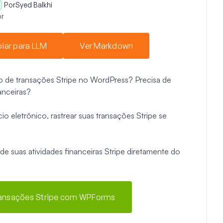
Por
Syed Balkhi
r
iar para LLM
Ver Markdown
co de transações Stripe no WordPress? Precisa de
anceiras?
 eletrônico, rastrear suas transações Stripe se
e suas atividades financeiras Stripe diretamente do
 Transações Stripe com WPForms