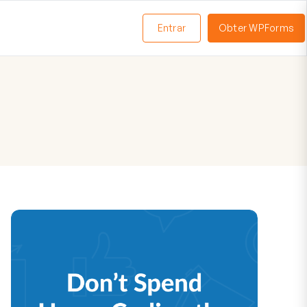
Entrar
Obter WPForms
ternar
enu