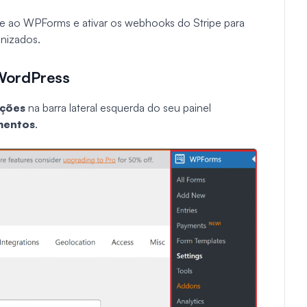
pe ao WPForms e ativar os webhooks do Stripe para
onizados.
 WordPress
ções
na barra lateral esquerda do seu painel
mentos
.