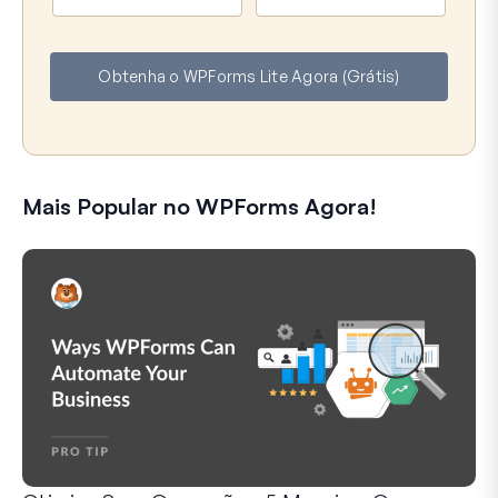
o
-
m
m
e
a
Obtenha o WPForms Lite Agora (Grátis)
i
l
Mais Popular no WPForms Agora!