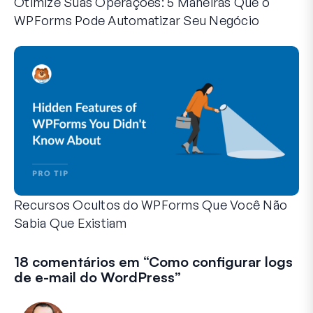
Otimize Suas Operações: 5 Maneiras Que o
WPForms Pode Automatizar Seu Negócio
O WPForms pode ajudar você a eliminar as etapas manuais
Recursos Ocultos do WPForms Que Você Não
Sabia Que Existiam
Descubra o poder oculto do WPForms com esses recursos me
Seja você um usuário experiente do WPForms ou apenas com
18 comentários em “
Como configurar logs
de e-mail do WordPress
”