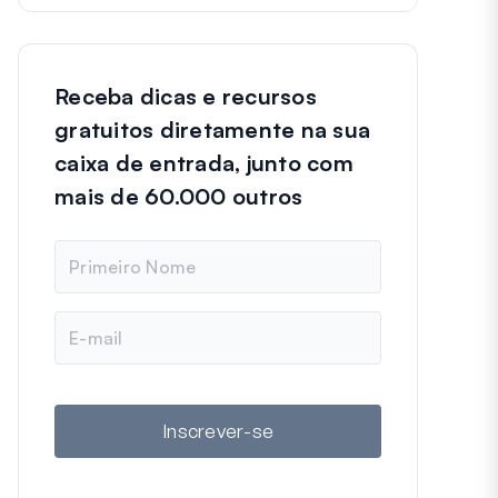
Receba dicas e recursos
gratuitos diretamente na sua
caixa de entrada, junto com
mais de 60.000 outros
N
o
m
e
E
-
m
a
i
l
Inscrever-se