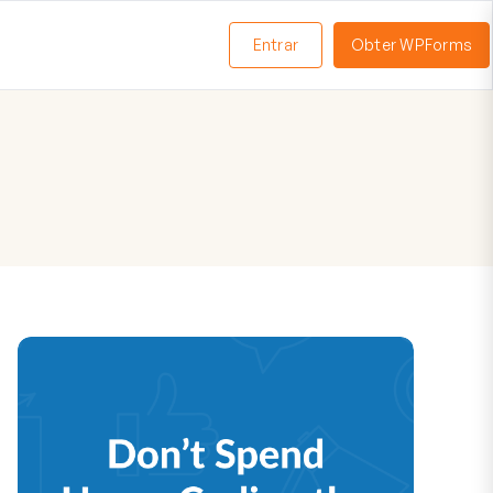
Entrar
Obter WPForms
ternar
enu