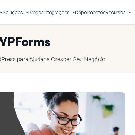
Soluções
Preços
Integrações
Depoimentos
Recursos
Alternar
Alternar
Alternar
Al
Menu
Menu
Menu
M
 WPForms
dPress para Ajudar a Crescer Seu Negócio