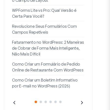
o Campo de Layout
Integração
WPForms Lite vs Pro: Qual Versão é
Conecte Se
Certa Para Você?
7 Melhores 
Revolucione Seus Formulários Com
Formulários
Campos Repetíveis
Como Inicia
Faturamento no WordPress: 2 Maneiras
Fim
de Cobrar de Forma Mais Inteligente,
Como Criar u
Não Mais Difícil
Etapas no W
Como Criar um Formulário de Pedido
Linha de End
Online de Restaurante Com WordPress
Endereço 2:
Como Criar um Boletim Informativo
(+EXEMPLO
por E-mail no WordPress (2025)