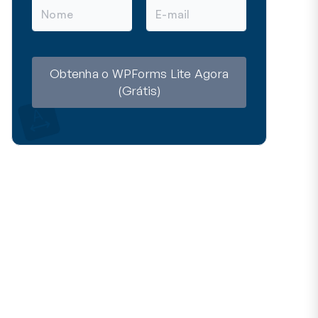
N
E
o
-
m
m
e
a
i
l
Obtenha o WPForms Lite Agora
(Grátis)