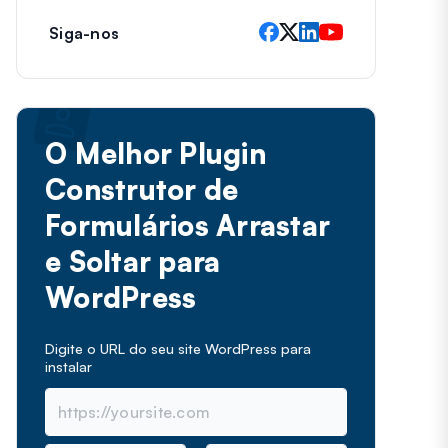
Siga-nos
O Melhor Plugin
Construtor de
Formulários Arrastar
e Soltar para
WordPress
Digite o URL do seu site WordPress para
instalar