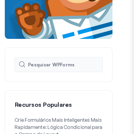
Recursos Populares
Crie Formulários Mais Inteligentes Mais
Como Criar 
Rapidamente: Lógica Condicional para
de Usuário 