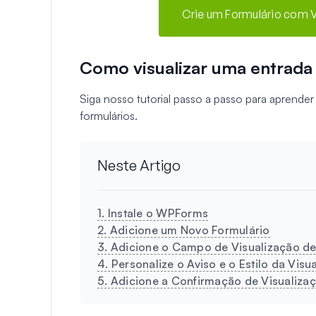
Crie um Formulário com 
Como visualizar uma entrada 
Siga nosso tutorial passo a passo para aprende
formulários.
Neste Artigo
1. Instale o WPForms
2. Adicione um Novo Formulário
3. Adicione o Campo de Visualização de
4. Personalize o Aviso e o Estilo da Visu
5. Adicione a Confirmação de Visualiza