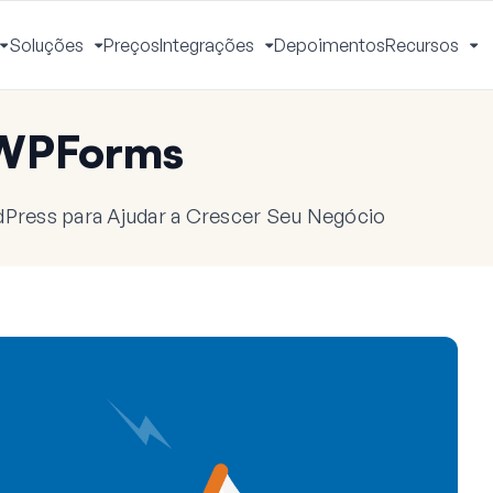
Soluções
Preços
Integrações
Depoimentos
Recursos
Alternar
Alternar
Alternar
Al
Menu
Menu
Menu
M
 WPForms
dPress para Ajudar a Crescer Seu Negócio