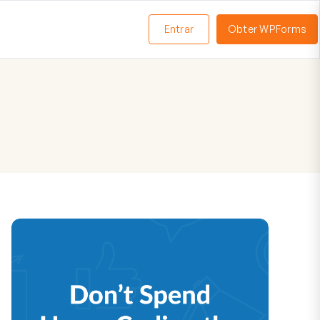
Entrar
Obter WPForms
ternar
enu