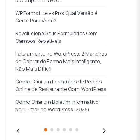
o Campo de Layout
Integração
WPForms Lite vs Pro: Qual Versão é
Conecte Se
Certa Para Você?
7 Melhores 
Revolucione Seus Formulários Com
Formulários
Campos Repetíveis
Como Inicia
Faturamento no WordPress: 2 Maneiras
Fim
de Cobrar de Forma Mais Inteligente,
Como Criar u
Não Mais Difícil
Etapas no W
Como Criar um Formulário de Pedido
Linha de End
Online de Restaurante Com WordPress
Endereço 2:
Como Criar um Boletim Informativo
(+EXEMPLO
por E-mail no WordPress (2025)