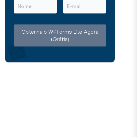
N
E
o
-
m
m
e
a
i
l
Obtenha o WPForms Lite Agora
(Grátis)